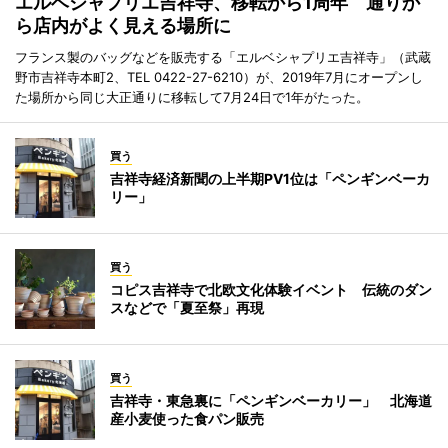
エルベシャプリエ吉祥寺、移転から1周年 通りか
ら店内がよく見える場所に
フランス製のバッグなどを販売する「エルベシャプリエ吉祥寺」（武蔵
野市吉祥寺本町2、TEL 0422-27-6210）が、2019年7月にオープンし
た場所から同じ大正通りに移転して7月24日で1年がたった。
買う
吉祥寺経済新聞の上半期PV1位は「ペンギンベーカ
リー」
買う
コピス吉祥寺で北欧文化体験イベント 伝統のダン
スなどで「夏至祭」再現
買う
吉祥寺・東急裏に「ペンギンベーカリー」 北海道
産小麦使った食パン販売