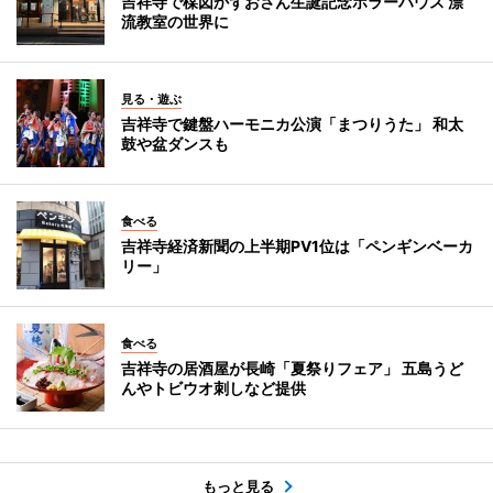
吉祥寺で楳図かずおさん生誕記念ホラーハウス 漂
流教室の世界に
見る・遊ぶ
吉祥寺で鍵盤ハーモニカ公演「まつりうた」 和太
鼓や盆ダンスも
食べる
吉祥寺経済新聞の上半期PV1位は「ペンギンベーカ
リー」
食べる
吉祥寺の居酒屋が長崎「夏祭りフェア」 五島うど
んやトビウオ刺しなど提供
もっと見る