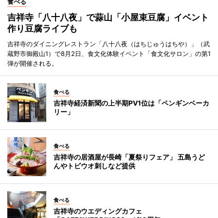
食べる
吉祥寺「八十八夜」で蒜山「小屋束豆腐」イベント
作り豆腐ライブも
吉祥寺のダイニングレストラン「八十八夜（はちじゅうはちや）」（武
蔵野市御殿山1）で8月2日、食文化体験イベント「食文化サロン」の第1
弾が開催される。
食べる
吉祥寺経済新聞の上半期PV1位は「ペンギンベーカ
リー」
食べる
吉祥寺の居酒屋が長崎「夏祭りフェア」 五島うど
んやトビウオ刺しなど提供
食べる
吉祥寺のウエディングカフェ