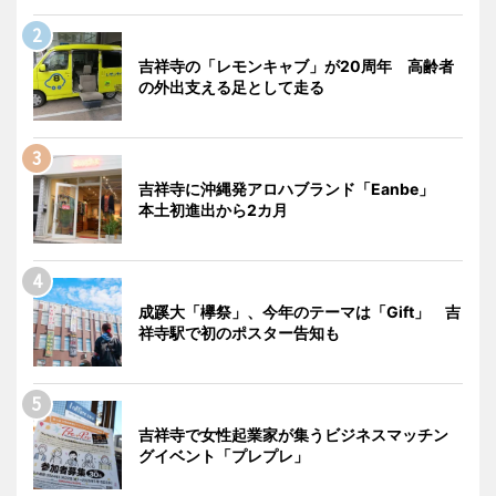
吉祥寺の「レモンキャブ」が20周年 高齢者
の外出支える足として走る
吉祥寺に沖縄発アロハブランド「Eanbe」
本土初進出から2カ月
成蹊大「欅祭」、今年のテーマは「Gift」 吉
祥寺駅で初のポスター告知も
吉祥寺で女性起業家が集うビジネスマッチン
グイベント「プレプレ」