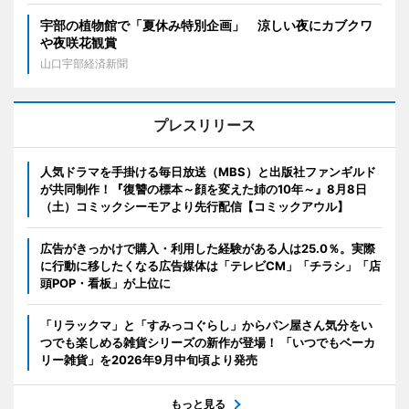
宇部の植物館で「夏休み特別企画」 涼しい夜にカブクワ
や夜咲花観賞
山口宇部経済新聞
プレスリリース
人気ドラマを手掛ける毎日放送（MBS）と出版社ファンギルド
が共同制作！『復讐の標本～顔を変えた姉の10年～』8月8日
（土）コミックシーモアより先行配信【コミックアウル】
広告がきっかけで購入・利用した経験がある人は25.0％。実際
に行動に移したくなる広告媒体は「テレビCM」「チラシ」「店
頭POP・看板」が上位に
「リラックマ」と「すみっコぐらし」からパン屋さん気分をい
つでも楽しめる雑貨シリーズの新作が登場！ 「いつでもベーカ
リー雑貨」を2026年9月中旬頃より発売
もっと見る