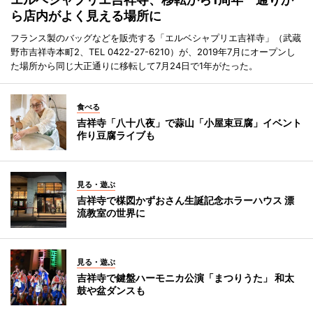
ら店内がよく見える場所に
フランス製のバッグなどを販売する「エルベシャプリエ吉祥寺」（武蔵
野市吉祥寺本町2、TEL 0422-27-6210）が、2019年7月にオープンし
た場所から同じ大正通りに移転して7月24日で1年がたった。
食べる
吉祥寺「八十八夜」で蒜山「小屋束豆腐」イベント
作り豆腐ライブも
見る・遊ぶ
吉祥寺で楳図かずおさん生誕記念ホラーハウス 漂
流教室の世界に
見る・遊ぶ
吉祥寺で鍵盤ハーモニカ公演「まつりうた」 和太
鼓や盆ダンスも