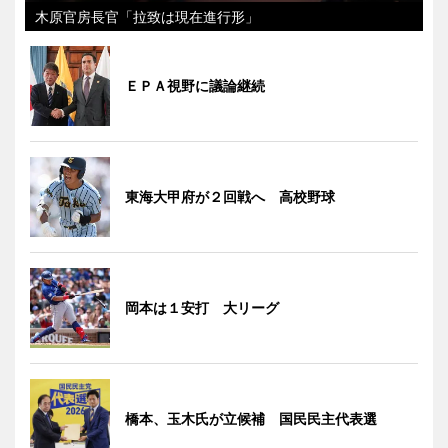
木原官房長官「拉致は現在進行形」
ＥＰＡ視野に議論継続
東海大甲府が２回戦へ 高校野球
岡本は１安打 大リーグ
橋本、玉木氏が立候補 国民民主代表選