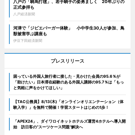
八戸の「騎馬打毬」、若手騎手の姿勇ましく 20年ぶりの
正式参拝も
八戸経済新聞
河津で「ジビエバーガー体験」 小中学生30人が参加、鳥
獣被害学ぶ講座も
伊豆下田経済新聞
プレスリリース
困っている外国人旅行者に接した・見かけた会員の95.6％が
「助けたい」日本滞在経験のある外国人講師の95.7％は「もっ
と気軽に声をかけてほしい」
【TAC公務員】8/13(木)「オンラインオリエンテーション（体
験入学）」を無料で開催！学習スタートはじめの1歩！
「APEX24」、ダイワロイネットホテルズ運営4ホテルへ導入開
始 訪日客の“スーツケース問題”解決へ