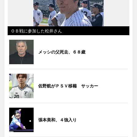
ＯＢ戦に参加した松井さん
メッシの父死去、６８歳
佐野航がＰＳＶ移籍 サッカー
張本美和、４強入り