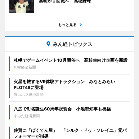
英明が２回戦へ 高校野球
もっと見る
みん経トピックス
札幌でゲームイベント10月開催へ 高校生向け企画を新設
札幌経済新聞
火星を旅するVR体験アトラクション みなとみらい
PLOT48に登場
ヨコハマ経済新聞
八広で町名誕生60周年祝賀会 小池都知事も祝福
すみだ経済新聞
佐賀に「ばくてん屋」 「シルク・ドゥ・ソレイユ」元パ
フォーマーが指導