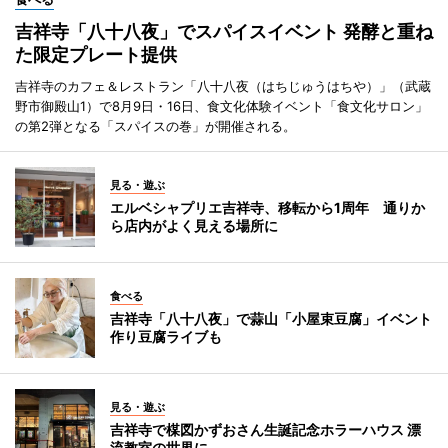
吉祥寺「八十八夜」でスパイスイベント 発酵と重ね
た限定プレート提供
吉祥寺のカフェ＆レストラン「八十八夜（はちじゅうはちや）」（武蔵
野市御殿山1）で8月9日・16日、食文化体験イベント「食文化サロン」
の第2弾となる「スパイスの巻」が開催される。
見る・遊ぶ
エルベシャプリエ吉祥寺、移転から1周年 通りか
ら店内がよく見える場所に
食べる
吉祥寺「八十八夜」で蒜山「小屋束豆腐」イベント
作り豆腐ライブも
見る・遊ぶ
吉祥寺で楳図かずおさん生誕記念ホラーハウス 漂
流教室の世界に