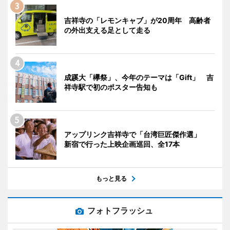
吉祥寺の「レモンキャブ」が20周年 高齢者
の外出支える足として走る
成蹊大「欅祭」、今年のテーマは「Gift」 吉
祥寺駅で初のポスター告知も
アップリンク吉祥寺で「台湾巨匠傑作選」
新宿で行った上映企画巡回、全17本
もっと見る
フォトフラッシュ