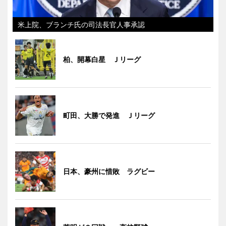
米上院、ブランチ氏の司法長官人事承認
柏、開幕白星 Ｊリーグ
町田、大勝で発進 Ｊリーグ
日本、豪州に惜敗 ラグビー