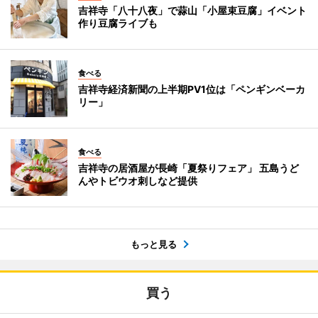
吉祥寺「八十八夜」で蒜山「小屋束豆腐」イベント
作り豆腐ライブも
食べる
吉祥寺経済新聞の上半期PV1位は「ペンギンベーカ
リー」
食べる
吉祥寺の居酒屋が長崎「夏祭りフェア」 五島うど
んやトビウオ刺しなど提供
もっと見る
買う