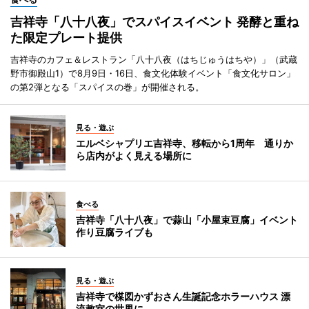
吉祥寺「八十八夜」でスパイスイベント 発酵と重ね
た限定プレート提供
吉祥寺のカフェ＆レストラン「八十八夜（はちじゅうはちや）」（武蔵
野市御殿山1）で8月9日・16日、食文化体験イベント「食文化サロン」
の第2弾となる「スパイスの巻」が開催される。
見る・遊ぶ
エルベシャプリエ吉祥寺、移転から1周年 通りか
ら店内がよく見える場所に
食べる
吉祥寺「八十八夜」で蒜山「小屋束豆腐」イベント
作り豆腐ライブも
見る・遊ぶ
吉祥寺で楳図かずおさん生誕記念ホラーハウス 漂
流教室の世界に