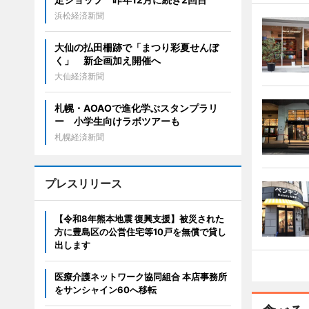
浜松経済新聞
大仙の払田柵跡で「まつり彩夏せんぼ
く」 新企画加え開催へ
大仙経済新聞
札幌・AOAOで進化学ぶスタンプラリ
ー 小学生向けラボツアーも
札幌経済新聞
プレスリリース
【令和8年熊本地震 復興支援】被災された
方に豊島区の公営住宅等10戸を無償で貸し
出します
医療介護ネットワーク協同組合 本店事務所
をサンシャイン60へ移転