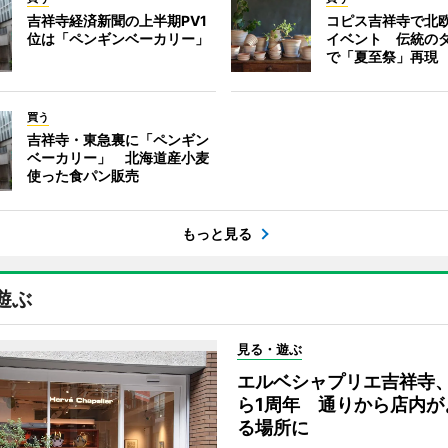
吉祥寺経済新聞の上半期PV1
コピス吉祥寺で北
位は「ペンギンベーカリー」
イベント 伝統の
で「夏至祭」再現
買う
吉祥寺・東急裏に「ペンギン
ベーカリー」 北海道産小麦
使った食パン販売
もっと見る
遊ぶ
見る・遊ぶ
エルベシャプリエ吉祥寺
ら1周年 通りから店内が
る場所に