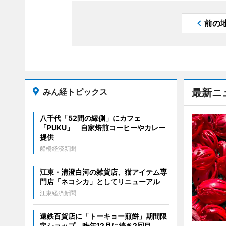
前の
みん経トピックス
最新ニ
八千代「52間の縁側」にカフェ
「PUKU」 自家焙煎コーヒーやカレー
提供
船橋経済新聞
江東・清澄白河の雑貨店、猫アイテム専
門店「ネコシカ」としてリニューアル
江東経済新聞
遠鉄百貨店に「トーキョー煎餅」期間限
定ショップ 昨年12月に続き2回目