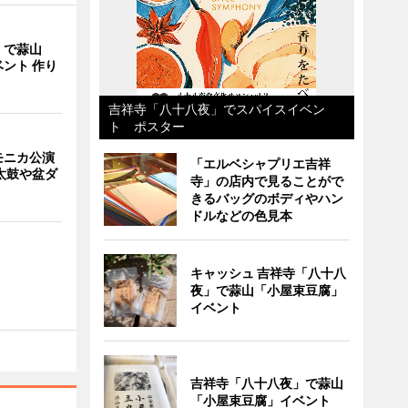
」で蒜山
ント 作り
吉祥寺「八十八夜」でスパイスイベン
ト ポスター
モニカ公演
「エルベシャプリエ吉祥
太鼓や盆ダ
寺」の店内で見ることがで
きるバッグのボディやハン
ドルなどの色見本
キャッシュ 吉祥寺「八十八
夜」で蒜山「小屋束豆腐」
イベント
吉祥寺「八十八夜」で蒜山
「小屋束豆腐」イベント