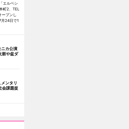
「エルベシ
町2、TEL
にオープンし
月24日で1
モニカ公演
太鼓や盆ダ
ュメンタリ
社会課題捉