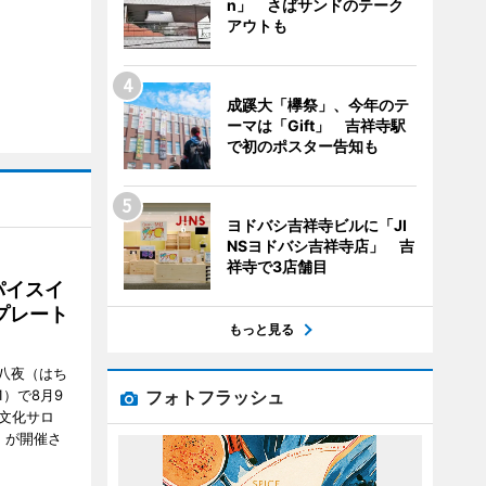
n」 さばサンドのテーク
アウトも
成蹊大「欅祭」、今年のテ
ーマは「Gift」 吉祥寺駅
で初のポスター告知も
ヨドバシ吉祥寺ビルに「JI
NSヨドバシ吉祥寺店」 吉
祥寺で3店舗目
パイスイ
プレート
もっと見る
八夜（はち
フォトフラッシュ
）で8月9
文化サロ
」が開催さ