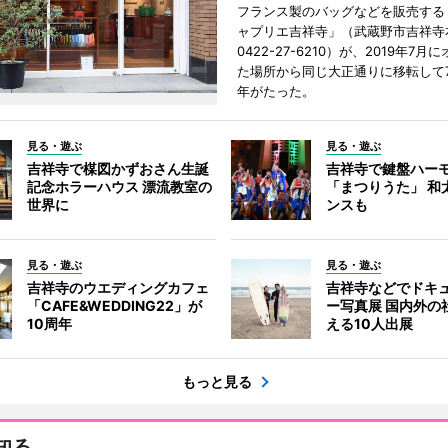
フランス製のバッグなどを販売する
ャプリエ吉祥寺」（武蔵野市吉祥寺本
0422-27-6210）が、2019年7月
た場所から同じ大正通りに移転して7
年がたった。
見る・遊ぶ
見る・遊ぶ
吉祥寺で楳図かずおさん生誕
吉祥寺で鍵盤ハー
記念ホラーハウス 漂流教室の
「まつりうた」 和
世界に
ンスも
見る・遊ぶ
見る・遊ぶ
吉祥寺のウエディングカフェ
吉祥寺などでドキ
「CAFE&WEDDING22」が
ー写真展 国内外の
10周年
える10人出展
もっと見る
知る