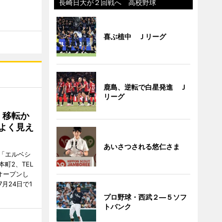
長崎日大が２回戦へ 高校野球
喜ぶ植中 Ｊリーグ
鹿島、逆転で白星発進 Ｊ
リーグ
、移転か
よく見え
あいさつされる悠仁さま
「エルベシ
町2、TEL
にオープンし
月24日で1
プロ野球・西武２―５ソフ
トバンク