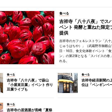
食べる
吉祥寺「八十八夜」でス
ベント 発酵と重ねた限定
提供
吉祥寺のカフェ＆レストラン「八十
じゅうはちや）」（武蔵野市御殿山1
日・16日、食文化体験イベント「食
ン」の第2弾となる「スパイスの巻
れる。
食べる
食べる
吉祥寺「八十八夜」で蒜山
吉祥寺経済新聞の上
「小屋束豆腐」イベント 作り
位は「ペンギンベ
豆腐ライブも
食べる
吉祥寺の居酒屋が長崎「夏祭