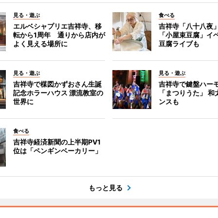
見る・遊ぶ
食べる
エルベシャプリエ吉祥寺、移
吉祥寺「八十八夜
転から1周年 通りから店内が
「小屋束豆腐」イベ
よく見える場所に
豆腐ライブも
見る・遊ぶ
見る・遊ぶ
吉祥寺で楳図かずおさん生誕
吉祥寺で鍵盤ハー
記念ホラーハウス 漂流教室の
「まつりうた」 和
世界に
ンスも
食べる
吉祥寺経済新聞の上半期PV1
位は「ペンギンベーカリー」
もっと見る