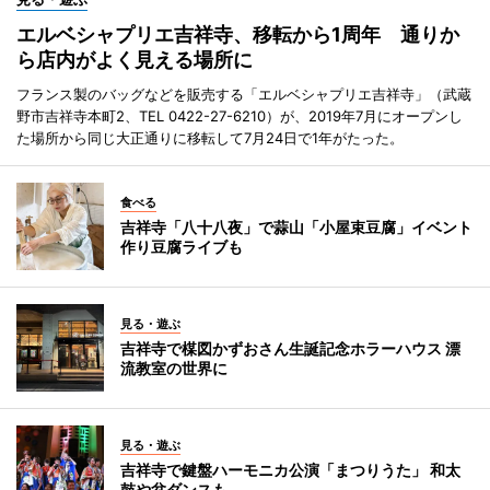
エルベシャプリエ吉祥寺、移転から1周年 通りか
ら店内がよく見える場所に
フランス製のバッグなどを販売する「エルベシャプリエ吉祥寺」（武蔵
野市吉祥寺本町2、TEL 0422-27-6210）が、2019年7月にオープンし
た場所から同じ大正通りに移転して7月24日で1年がたった。
食べる
吉祥寺「八十八夜」で蒜山「小屋束豆腐」イベント
作り豆腐ライブも
見る・遊ぶ
吉祥寺で楳図かずおさん生誕記念ホラーハウス 漂
流教室の世界に
見る・遊ぶ
吉祥寺で鍵盤ハーモニカ公演「まつりうた」 和太
鼓や盆ダンスも