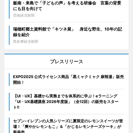
飯南・来島で「子どもの声」を考える研修会 言葉の背景
にも目を向けて
雲南経済新聞
瑞穂町郷土資料館で「キツネ展」 身近な野生、10年の記
録を紹介
西多摩経済新聞
プレスリリース
EXPO2025 公式ライセンス商品「黒ミャクミャク 麻辣湯」販売
開始！
【UI・UX】基礎から実務までを体系的に学ぶ！eラーニング
「UI・UX基礎講座 2026年度版」（全12回）の販売をスター
ト!!
セブン‐イレブンの人気シリーズに夏限定のレモンスイーツが登
場！「爽やかレモンもこ」＆「かじるレモンチーズケーキ」が
新発売