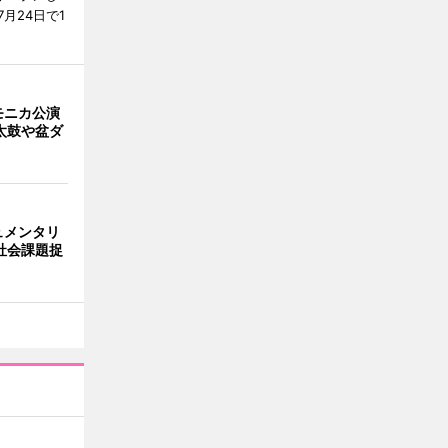
月24日で1
モニカ公演
太鼓や盆ダ
ュメンタリ
社会課題捉