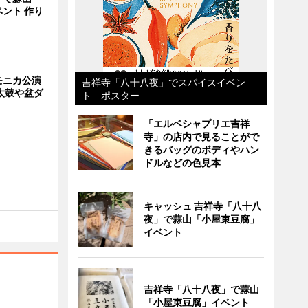
ント 作り
モニカ公演
吉祥寺「八十八夜」でスパイスイベン
太鼓や盆ダ
ト ポスター
「エルベシャプリエ吉祥
寺」の店内で見ることがで
きるバッグのボディやハン
ドルなどの色見本
キャッシュ 吉祥寺「八十八
夜」で蒜山「小屋束豆腐」
イベント
吉祥寺「八十八夜」で蒜山
「小屋束豆腐」イベント