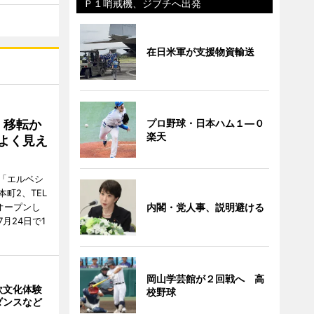
Ｐ１哨戒機、ジブチへ出発
在日米軍が支援物資輸送
プロ野球・日本ハム１―０
、移転か
楽天
よく見え
「エルベシ
町2、TEL
内閣・党人事、説明避ける
にオープンし
月24日で1
岡山学芸館が２回戦へ 高
欧文化体験
校野球
ダンスなど