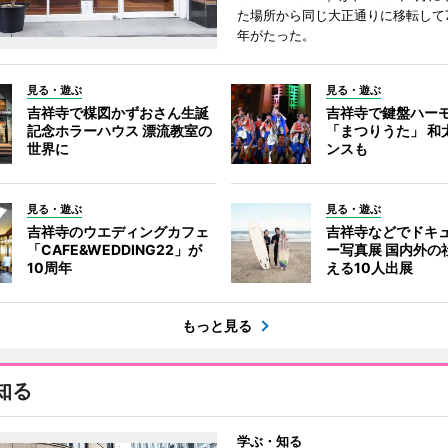
た場所から同じ大正通りに移転して7
年がたった。
見る・遊ぶ
見る・遊ぶ
吉祥寺で楳図かずおさん生誕
吉祥寺で鍵盤ハー
記念ホラーハウス 漂流教室の
「まつりうた」 和
世界に
ンスも
見る・遊ぶ
見る・遊ぶ
吉祥寺のウエディングカフェ
吉祥寺などでドキ
「CAFE&WEDDING22」が
ー写真展 国内外の
10周年
える10人出展
もっと見る
知る
学ぶ・知る