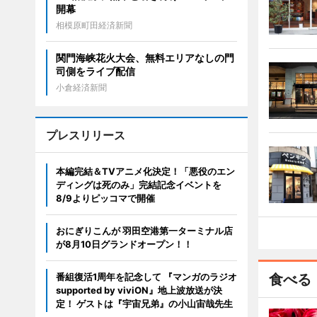
開幕
相模原町田経済新聞
関門海峡花火大会、無料エリアなしの門
司側をライブ配信
小倉経済新聞
プレスリリース
本編完結＆TVアニメ化決定！「悪役のエン
ディングは死のみ」完結記念イベントを
8/9よりピッコマで開催
おにぎりこんが 羽田空港第一ターミナル店
が8月10日グランドオープン！！
番組復活1周年を記念して 『マンガのラジオ
食べる
supported by viviON』地上波放送が決
定！ ゲストは『宇宙兄弟』の小山宙哉先生