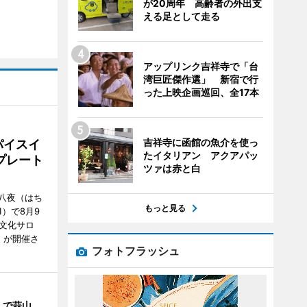
が20周年 高齢者の外出支
える足として走る
アップリンク吉祥寺で「台
湾巨匠傑作選」 新宿で行
った上映企画巡回、全17本
吉祥寺に函館の魚介を使っ
パイスイ
たイタリアン アクアパッ
プレート
ツァは赤と白
八夜（はち
もっと見る
）で8月9
文化サロ
」が開催さ
フォトフラッシュ
」で蒜山