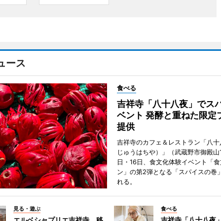
ュース
食べる
吉祥寺「八十八夜」でス
ベント 発酵と重ねた限定
提供
吉祥寺のカフェ＆レストラン「八十
じゅうはちや）」（武蔵野市御殿山1
日・16日、食文化体験イベント「食
ン」の第2弾となる「スパイスの巻
れる。
見る・遊ぶ
食べる
エルベシャプリエ吉祥寺、移
吉祥寺「八十八夜