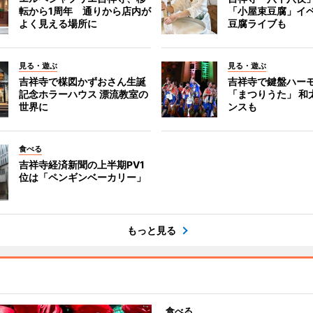
転から1周年 通りから店内が
「小屋束豆腐」イベ
よく見える場所に
豆腐ライブも
見る・遊ぶ
見る・遊ぶ
吉祥寺で楳図かずおさん生誕
吉祥寺で鍵盤ハー
記念ホラーハウス 漂流教室の
「まつりうた」 和
世界に
ンスも
食べる
吉祥寺経済新聞の上半期PV1
位は「ペンギンベーカリー」
もっと見る
食べる