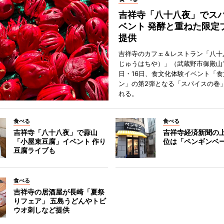
吉祥寺「八十八夜」でス
ベント 発酵と重ねた限定
提供
吉祥寺のカフェ＆レストラン「八十
じゅうはちや）」（武蔵野市御殿山1
日・16日、食文化体験イベント「食
ン」の第2弾となる「スパイスの巻
れる。
食べる
食べる
吉祥寺「八十八夜」で蒜山
吉祥寺経済新聞の上
「小屋束豆腐」イベント 作り
位は「ペンギンベ
豆腐ライブも
食べる
吉祥寺の居酒屋が長崎「夏祭
りフェア」 五島うどんやトビ
ウオ刺しなど提供