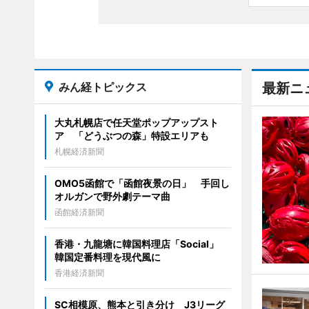
みん経トピックス
最新ニ
大丸札幌店で任天堂ポップアップスト
ア 「どうぶつの森」特設エリアも
札幌経済新聞
OMO5函館で「函館夜景の日」 手回し
オルガンで野外劇テーマ曲
函館経済新聞
香港・九龍塘に韓国料理店「Social」
韓国定番料理を現代風に
香港経済新聞
SC相模原、熊本と引き分け J3リーグ