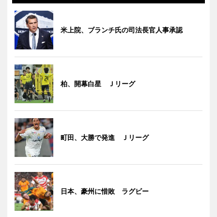
米上院、ブランチ氏の司法長官人事承認
柏、開幕白星 Ｊリーグ
町田、大勝で発進 Ｊリーグ
日本、豪州に惜敗 ラグビー