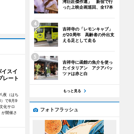
湾巨匠傑作選」 新宿で行
った上映企画巡回、全17本
吉祥寺の「レモンキャブ」
が20周年 高齢者の外出支
える足として走る
吉祥寺に函館の魚介を使っ
たイタリアン アクアパッ
パイスイ
ツァは赤と白
プレート
もっと見る
八夜（はち
）で8月9
文化サロ
フォトフラッシュ
」が開催さ