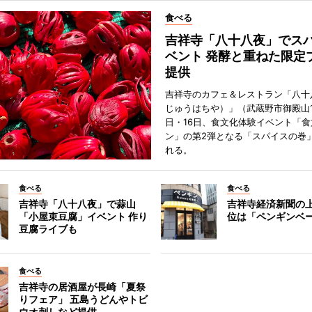
食べる
吉祥寺「八十八夜」でス
ベント 発酵と重ねた限定
提供
吉祥寺のカフェ＆レストラン「八十
じゅうはちや）」（武蔵野市御殿山1
日・16日、食文化体験イベント「食
ン」の第2弾となる「スパイスの巻
れる。
食べる
食べる
吉祥寺「八十八夜」で蒜山
吉祥寺経済新聞の上
「小屋束豆腐」イベント 作り
位は「ペンギンベ
豆腐ライブも
食べる
吉祥寺の居酒屋が長崎「夏祭
りフェア」 五島うどんやトビ
ウオ刺しなど提供