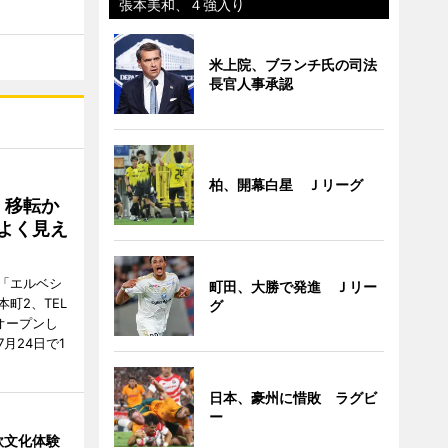
張本美和、４強入り
米上院、ブランチ氏の司法
長官人事承認
柏、開幕白星 Ｊリーグ
、移転か
よく見え
「エルベシ
町田、大勝で発進 Ｊリー
町2、TEL
グ
にオープンし
月24日で1
日本、豪州に惜敗 ラグビ
ー
欧文化体験