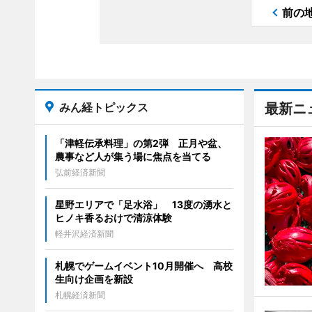
前の
みん経トピックス
最新ニ
「津軽伝承料理」の第2弾 正月や盆、
農事など人が集う場に焦点を当てる
弘前経済新聞
星野エリアで「足水浴」 13度の湧水と
ヒノキ香るおけで清涼体験
軽井沢経済新聞
札幌でゲームイベント10月開催へ 高校
生向け企画を新設
札幌経済新聞