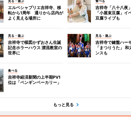
見る・遊ぶ
食べる
エルベシャプリエ吉祥寺、移
吉祥寺「八十八夜
転から1周年 通りから店内が
「小屋束豆腐」イベ
よく見える場所に
豆腐ライブも
見る・遊ぶ
見る・遊ぶ
吉祥寺で楳図かずおさん生誕
吉祥寺で鍵盤ハー
記念ホラーハウス 漂流教室の
「まつりうた」 和
世界に
ンスも
食べる
吉祥寺経済新聞の上半期PV1
位は「ペンギンベーカリー」
もっと見る