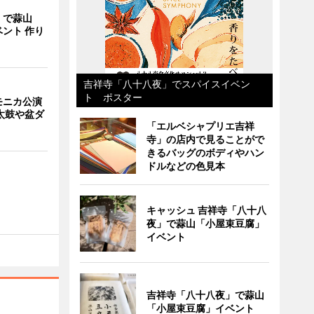
」で蒜山
ント 作り
吉祥寺「八十八夜」でスパイスイベン
ト ポスター
モニカ公演
太鼓や盆ダ
「エルベシャプリエ吉祥
寺」の店内で見ることがで
きるバッグのボディやハン
ドルなどの色見本
キャッシュ 吉祥寺「八十八
夜」で蒜山「小屋束豆腐」
イベント
吉祥寺「八十八夜」で蒜山
「小屋束豆腐」イベント