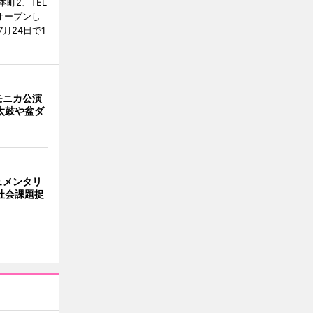
町2、TEL
にオープンし
月24日で1
モニカ公演
太鼓や盆ダ
ュメンタリ
社会課題捉