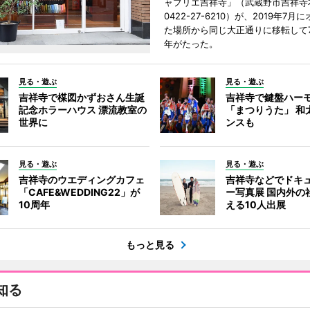
ャプリエ吉祥寺」（武蔵野市吉祥寺本
0422-27-6210）が、2019年7月
た場所から同じ大正通りに移転して7
年がたった。
見る・遊ぶ
見る・遊ぶ
吉祥寺で楳図かずおさん生誕
吉祥寺で鍵盤ハー
記念ホラーハウス 漂流教室の
「まつりうた」 和
世界に
ンスも
見る・遊ぶ
見る・遊ぶ
吉祥寺のウエディングカフェ
吉祥寺などでドキ
「CAFE&WEDDING22」が
ー写真展 国内外の
10周年
える10人出展
もっと見る
知る