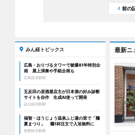
前の
みん経トピックス
最新ニ
広島・おりづるタワーで被爆81年特別企
画 屋上演奏や手紙企画も
広島経済新聞
五反田の居酒屋店主が日本酒の好み診断
サイトを自作 生成AI使って開発
品川経済新聞
福智・ほうじょう温泉ふじ湯の里で「麺
夏まつり」 麺1杯注文で入浴無料に
筑豊経済新聞