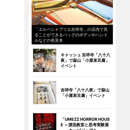
「エルベシャプリエ吉祥寺」の店内で見
ることができるバッグのボディやハンド
ルなどの色見本
キャッシュ 吉祥寺「八十八
夜」で蒜山「小屋束豆腐」
イベント
吉祥寺「八十八夜」で蒜山
「小屋束豆腐」イベント
「UMEZZ HORROR HOUS
E ～漂流教室と思考実験展