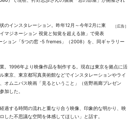
680
）で現在、狩野志歩さんの個展「窓の部屋」が開催され
のインスタレーション。昨年12月～今年2月に東
［広告］
イマジネーション 視覚と知覚を超える旅」で発表
ン「5つの窓 -5 fremes」（2008）を、同ギャラリー
。1996年より映像作品を制作する。現在は東京を拠点に活
ル東京、東京都写真美術館などでインスタレーションやライ
、オムニバス映画「見るということ」（佐野画廊プレゼン
参加した。
経過する時間の流れと重なり合う映像、印象的な明かり、映
ロした不思議な空間を体感してほしい」と話す。