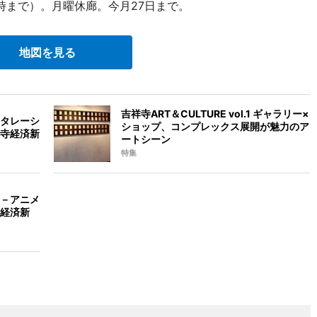
0時まで）。月曜休廊。今月27日まで。
地図を見る
吉祥寺ART＆CULTURE vol.1 ギャラリー×
タレーシ
ショップ、コンプレックス展開が魅力のア
寺経済新
ートシーン
特集
－アニメ
経済新