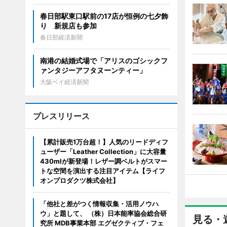
春日部駅東口駅前の17店が恒例の七夕飾
り 新規店も参加
春日部経済新聞
南港の結婚式場で「アリスのゴシックフ
ァンタジーアフタヌーンティー」
大阪ベイ経済新聞
プレスリリース
【累計販売1万台超！】人気のリードディフ
ューザー「Leather Collection」に大容量
430mlが新登場！レザー調ベルトがスマー
トな空間を演出する注目アイテム【ライフ
オンプロダクツ株式会社】
「他社と差がつく情報収集・活用ノウハ
ウ」と題して、 （株）日本能率協会総合研
見る・
究所 MDB事業本部 エグゼクティブ・フェ