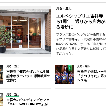
見る・遊ぶ
エルベシャプリエ吉祥寺
ら1周年 通りから店内が
る場所に
フランス製のバッグなどを販売する
ャプリエ吉祥寺」（武蔵野市吉祥寺本
0422-27-6210）が、2019年7月
た場所から同じ大正通りに移転して7
年がたった。
見る・遊ぶ
見る・遊ぶ
吉祥寺で楳図かずおさん生誕
吉祥寺で鍵盤ハー
記念ホラーハウス 漂流教室の
「まつりうた」 和
世界に
ンスも
見る・遊ぶ
吉祥寺のウエディングカフェ
「CAFE&WEDDING22」が