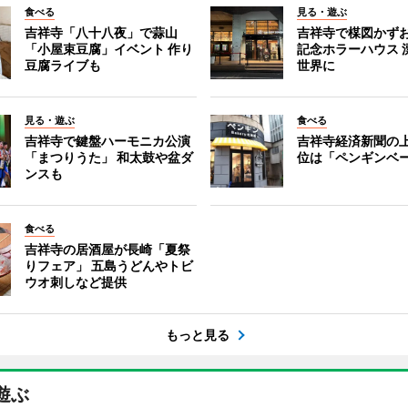
食べる
見る・遊ぶ
吉祥寺「八十八夜」で蒜山
吉祥寺で楳図かず
「小屋束豆腐」イベント 作り
記念ホラーハウス 
豆腐ライブも
世界に
見る・遊ぶ
食べる
吉祥寺で鍵盤ハーモニカ公演
吉祥寺経済新聞の上
「まつりうた」 和太鼓や盆ダ
位は「ペンギンベ
ンスも
食べる
吉祥寺の居酒屋が長崎「夏祭
りフェア」 五島うどんやトビ
ウオ刺しなど提供
もっと見る
遊ぶ