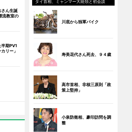
タイ首相、ミャンマー大統領と初会談
おさん生誕
漂流教室の
川底から独軍バイク
半期PV1
ーカリー」
寿美花代さん死去、９４歳
高市首相、非核三原則「政
策上堅持」
小泉防衛相、豪印訪問を調
整