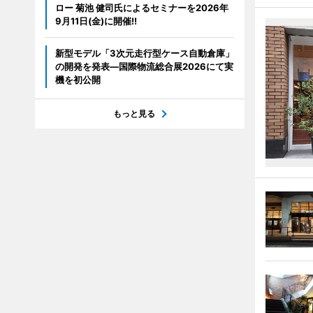
ロー 菊池 健司氏によるセミナーを2026年
9月11日(金)に開催!!
新型モデル「3次元走行型ケース自動倉庫」
の開発を発表―国際物流総合展2026にて実
機を初公開
もっと見る