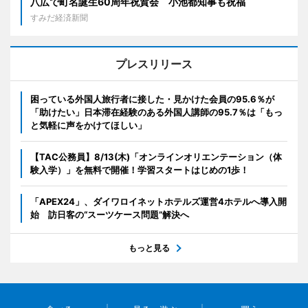
八広で町名誕生60周年祝賀会 小池都知事も祝福
すみだ経済新聞
プレスリリース
困っている外国人旅行者に接した・見かけた会員の95.6％が
「助けたい」日本滞在経験のある外国人講師の95.7％は「もっ
と気軽に声をかけてほしい」
【TAC公務員】8/13(木)「オンラインオリエンテーション（体
験入学）」を無料で開催！学習スタートはじめの1歩！
「APEX24」、ダイワロイネットホテルズ運営4ホテルへ導入開
始 訪日客の“スーツケース問題”解決へ
もっと見る