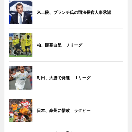
米上院、ブランチ氏の司法長官人事承認
柏、開幕白星 Ｊリーグ
町田、大勝で発進 Ｊリーグ
日本、豪州に惜敗 ラグビー