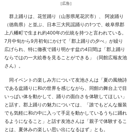
［広告］
群上踊りは、花笠踊り（山形県尾花沢市）、 阿波踊り
（徳島県）と並ぶ、日本三大民謡踊りの1つで、岐阜県郡
上八幡町で生まれ約400年の伝統を持つと言われている。
7月中旬から9月初旬にかけて「郡上踊りの夕べ」が繰り
広げられ、特に徹夜で踊り明かす盆の4日間は「郡上踊り
ならではの一大絵巻を見ることができる」（同館広報友池
さん）。
同イベントの楽しみ方について友池さんは「夏の風物詩
である盆踊りに和の世界を感じながら、同館の舞台上で目
いっぱい体を動かして、踊りの面白さを体験してほしい」
と話す。郡上踊りの魅力については、「誰でもどんな服装
でも気軽に和の中に入って手足を動かしているうちに踊れ
るようになること」と話す友池さんは「親子で体験するこ
とは、夏休みの楽しい思い出になるはず」とも。