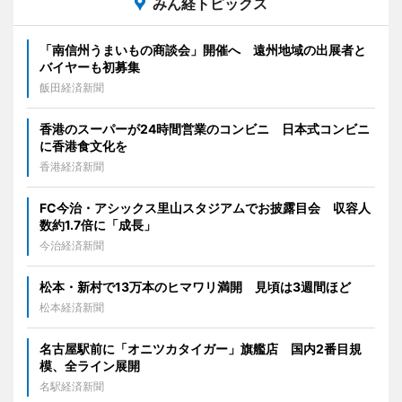
みん経トピックス
「南信州うまいもの商談会」開催へ 遠州地域の出展者と
バイヤーも初募集
飯田経済新聞
香港のスーパーが24時間営業のコンビニ 日本式コンビニ
に香港食文化を
香港経済新聞
FC今治・アシックス里山スタジアムでお披露目会 収容人
数約1.7倍に「成長」
今治経済新聞
松本・新村で13万本のヒマワリ満開 見頃は3週間ほど
松本経済新聞
名古屋駅前に「オニツカタイガー」旗艦店 国内2番目規
模、全ライン展開
名駅経済新聞