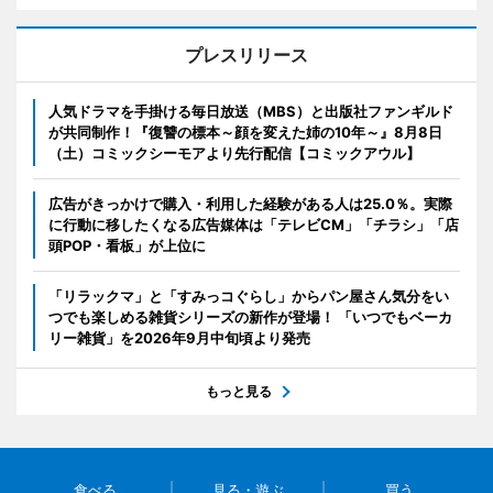
プレスリリース
人気ドラマを手掛ける毎日放送（MBS）と出版社ファンギルド
が共同制作！『復讐の標本～顔を変えた姉の10年～』8月8日
（土）コミックシーモアより先行配信【コミックアウル】
広告がきっかけで購入・利用した経験がある人は25.0％。実際
に行動に移したくなる広告媒体は「テレビCM」「チラシ」「店
頭POP・看板」が上位に
「リラックマ」と「すみっコぐらし」からパン屋さん気分をい
つでも楽しめる雑貨シリーズの新作が登場！ 「いつでもベーカ
リー雑貨」を2026年9月中旬頃より発売
もっと見る
食べる
見る・遊ぶ
買う