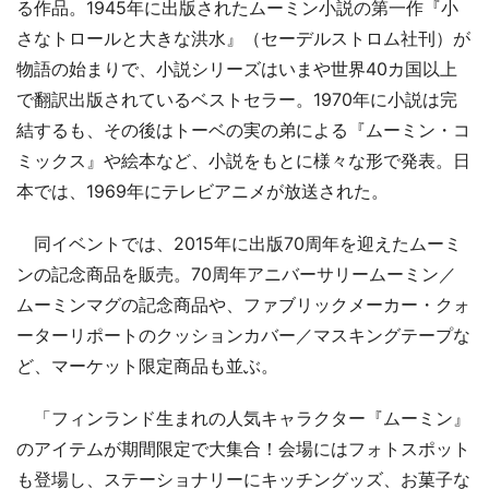
る作品。1945年に出版されたムーミン小説の第一作『小
さなトロールと大きな洪水』（セーデルストロム社刊）が
物語の始まりで、小説シリーズはいまや世界40カ国以上
で翻訳出版されているベストセラー。1970年に小説は完
結するも、その後はトーベの実の弟による『ムーミン・コ
ミックス』や絵本など、小説をもとに様々な形で発表。日
本では、1969年にテレビアニメが放送された。
同イベントでは、2015年に出版70周年を迎えたムーミ
ンの記念商品を販売。70周年アニバーサリームーミン／
ムーミンマグの記念商品や、ファブリックメーカー・クォ
ーターリポートのクッションカバー／マスキングテープな
ど、マーケット限定商品も並ぶ。
「フィンランド生まれの人気キャラクター『ムーミン』
のアイテムが期間限定で大集合！会場にはフォトスポット
も登場し、ステーショナリーにキッチングッズ、お菓子な