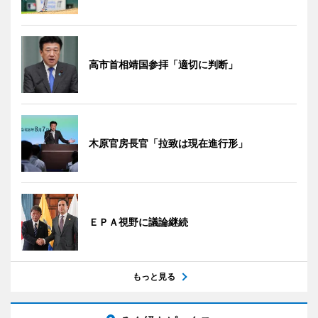
高市首相靖国参拝「適切に判断」
木原官房長官「拉致は現在進行形」
ＥＰＡ視野に議論継続
もっと見る