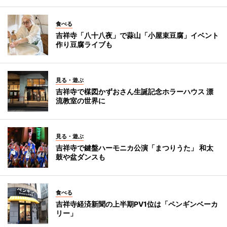
食べる
吉祥寺「八十八夜」で蒜山「小屋束豆腐」イベント
作り豆腐ライブも
見る・遊ぶ
吉祥寺で楳図かずおさん生誕記念ホラーハウス 漂
流教室の世界に
見る・遊ぶ
吉祥寺で鍵盤ハーモニカ公演「まつりうた」 和太
鼓や盆ダンスも
食べる
吉祥寺経済新聞の上半期PV1位は「ペンギンベーカ
リー」