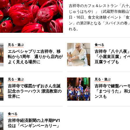
吉祥寺のカフェ＆レストラン「八十
じゅうはちや）」（武蔵野市御殿山1
日・16日、食文化体験イベント「食
ン」の第2弾となる「スパイスの巻
れる。
見る・遊ぶ
食べる
エルベシャプリエ吉祥寺、移
吉祥寺「八十八夜
転から1周年 通りから店内が
「小屋束豆腐」イベ
よく見える場所に
豆腐ライブも
見る・遊ぶ
見る・遊ぶ
吉祥寺で楳図かずおさん生誕
吉祥寺で鍵盤ハー
記念ホラーハウス 漂流教室の
「まつりうた」 和
世界に
ンスも
食べる
吉祥寺経済新聞の上半期PV1
位は「ペンギンベーカリー」