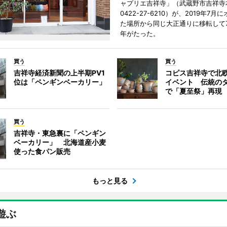
ャプリエ吉祥寺」（武蔵野市吉祥寺本
0422-27-6210）が、2019年7月
た場所から同じ大正通りに移転して7
年がたった。
買う
買う
吉祥寺経済新聞の上半期PV1
コピス吉祥寺で北
位は「ペンギンベーカリー」
イベント 伝統の
で「夏至祭」再現
買う
吉祥寺・東急裏に「ペンギン
ベーカリー」 北海道産小麦
使った食パン販売
もっと見る
遊ぶ