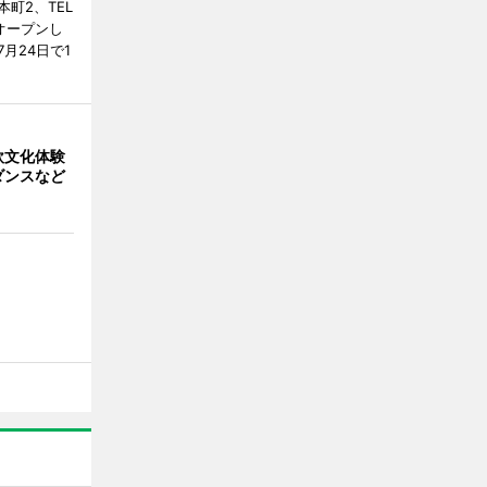
町2、TEL
にオープンし
月24日で1
欧文化体験
ダンスなど