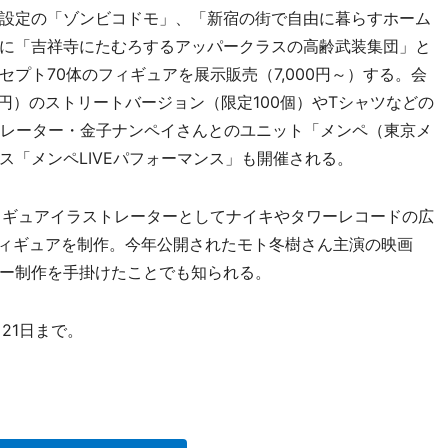
設定の「ゾンビコドモ」、「新宿の街で自由に暮らすホーム
に「吉祥寺にたむろするアッパークラスの高齢武装集団」と
ンセプト70体のフィギュアを展示販売（7,000円～）する。会
円）のストリートバージョン（限定100個）やTシャツなどの
トレーター・金子ナンペイさんとのユニット「メンペ（東京メ
ス「メンペLIVEパフォーマンス」も開催される。
ィギュアイラストレーターとしてナイキやタワーレコードの広
フィギュアを制作。今年公開されたモト冬樹さん主演の映画
ー制作を手掛けたことでも知られる。
21日まで。