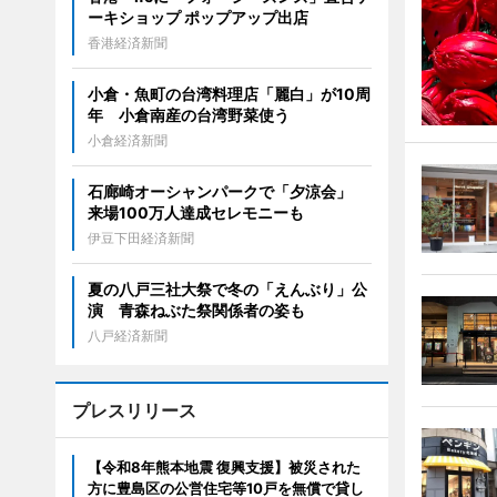
ーキショップ ポップアップ出店
香港経済新聞
小倉・魚町の台湾料理店「麗白」が10周
年 小倉南産の台湾野菜使う
小倉経済新聞
石廊崎オーシャンパークで「夕涼会」
来場100万人達成セレモニーも
伊豆下田経済新聞
夏の八戸三社大祭で冬の「えんぶり」公
演 青森ねぶた祭関係者の姿も
八戸経済新聞
プレスリリース
【令和8年熊本地震 復興支援】被災された
方に豊島区の公営住宅等10戸を無償で貸し