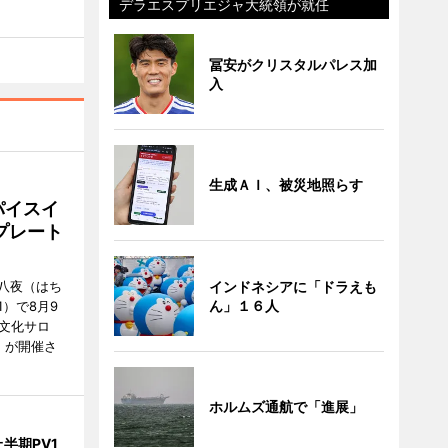
デラエスプリエジャ大統領が就任
冨安がクリスタルパレス加
入
生成ＡＩ、被災地照らす
パイスイ
プレート
八夜（はち
インドネシアに「ドラえも
ん」１６人
）で8月9
文化サロ
」が開催さ
ホルムズ通航で「進展」
半期PV1