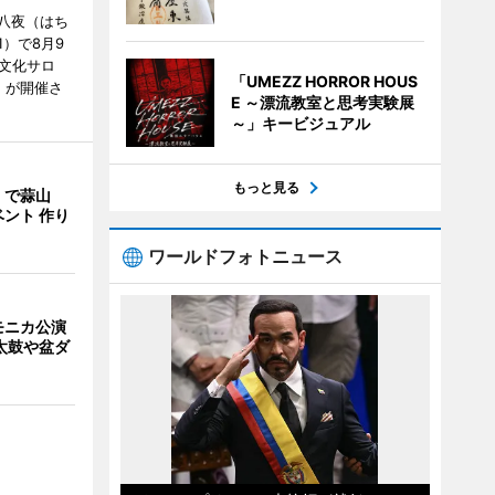
八夜（はち
）で8月9
文化サロ
「UMEZZ HORROR HOUS
」が開催さ
E ～漂流教室と思考実験展
～」キービジュアル
もっと見る
」で蒜山
ント 作り
ワールドフォトニュース
モニカ公演
太鼓や盆ダ