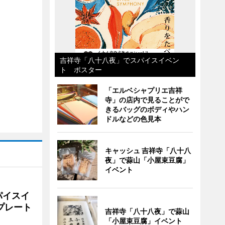
吉祥寺「八十八夜」でスパイスイベン
ト ポスター
「エルベシャプリエ吉祥
寺」の店内で見ることがで
きるバッグのボディやハン
ドルなどの色見本
キャッシュ 吉祥寺「八十八
夜」で蒜山「小屋束豆腐」
イベント
パイスイ
プレート
吉祥寺「八十八夜」で蒜山
「小屋束豆腐」イベント