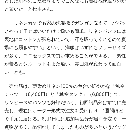
とした所へのこだわりようでこんなにも着心地が違うのか
と驚いた」と松本さん。
「リネン素材でも家の洗濯機でガシガシ洗えて、パパッ
とやって干せばいいだけで扱いも簡単。リネンパンツには
裏地にコットンが張られていて、汗を吸ってくれるので夏
場にも履きやすい」という。洋服はいずれもフリーサイズ
が多く、ユニセックスで買い求めることができる。「男性
が着るとシルエットもまた違い、雰囲気が変わって面白
い」とも。
売れ筋は、藍染めリネン100％の色合い鮮やかな「穂空
シャツ」（8,400円）と「穂空タンク」（6,800円）で、
ワンピースやパンツも好評だいう。初回納品分はすでに完
売し、現在はオーダー形式で注文を受け付け、1週間ほど
で手元に届ける。8月1日には追加納品分が届く予定で、一
点物が多く、品切れしてしまったものが多いというバッグ