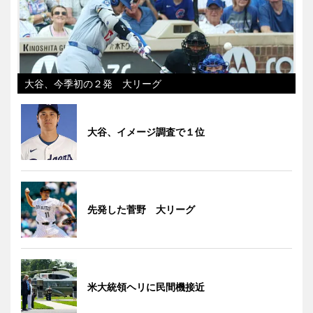
大谷、今季初の２発 大リーグ
大谷、イメージ調査で１位
先発した菅野 大リーグ
米大統領ヘリに民間機接近