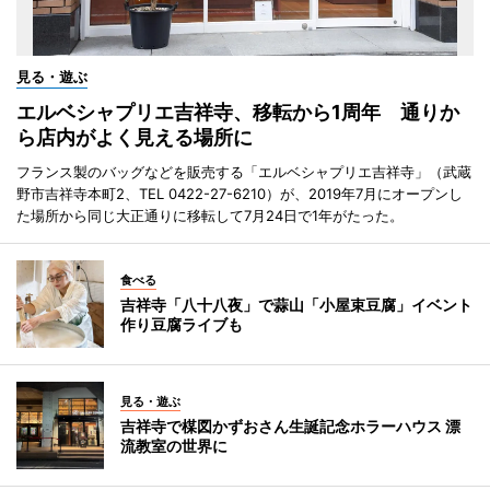
見る・遊ぶ
エルベシャプリエ吉祥寺、移転から1周年 通りか
ら店内がよく見える場所に
フランス製のバッグなどを販売する「エルベシャプリエ吉祥寺」（武蔵
野市吉祥寺本町2、TEL 0422-27-6210）が、2019年7月にオープンし
た場所から同じ大正通りに移転して7月24日で1年がたった。
食べる
吉祥寺「八十八夜」で蒜山「小屋束豆腐」イベント
作り豆腐ライブも
見る・遊ぶ
吉祥寺で楳図かずおさん生誕記念ホラーハウス 漂
流教室の世界に