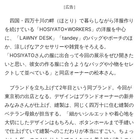
［広告］
四国・四万十川の畔（ほとり）で暮らしながら洋服作り
を続けている「HOSIYATO×WORKERS」の洋服を中心
に、「LAWNY DESK」「tandey」のバッグやポーチのほ
か、涼しげなアクセサリーや雑貨をそろえる。
「HOSIYATOさんの服に出合って今回の展示をぜひ開きた
いと思い、彼女の作る服に合うようなバッグや小物をセレ
クトして並べている」と同店オーナーの松本さん。
ブランドを立ち上げて2年目という同ブランド。今回が
東京初の出店となる。デザインはブランドオーナーの新井
みなみさんが仕上げ、縫製は、同じく四万十に住む縫製の
ベテラン母娘が担当する。「細かいシルエットや着心地を
大切にしたデザインはもちろん、ボタンホールまで手縫い
で仕上げていて縫製へのこだわりが本当にすごい。ちょっ