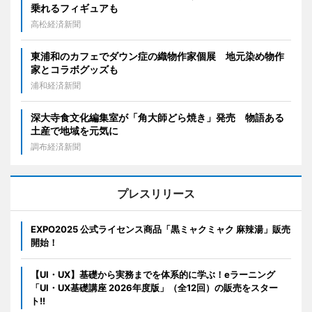
乗れるフィギュアも
高松経済新聞
東浦和のカフェでダウン症の織物作家個展 地元染め物作
家とコラボグッズも
浦和経済新聞
深大寺食文化編集室が「角大師どら焼き」発売 物語ある
土産で地域を元気に
調布経済新聞
プレスリリース
EXPO2025 公式ライセンス商品「黒ミャクミャク 麻辣湯」販売
開始！
【UI・UX】基礎から実務までを体系的に学ぶ！eラーニング
「UI・UX基礎講座 2026年度版」（全12回）の販売をスター
ト!!