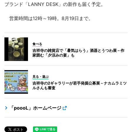
ブランド「LANNY DESK」の新作も届く予定。
営業時間は12時～19時。8月19日まで。
食べる
吉祥寺の雑貨店で「暑気はらう」酒器とうつわ展－作
家囲む「夕涼みの宴」も
見る・遊ぶ
吉祥寺の2ギャラリーが若手発掘公募展－ナカムラミツ
ルさんも審査
「poooL」ホームページ