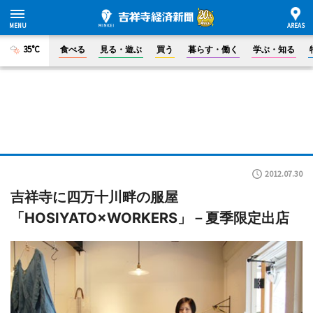
35°C
食べる
見る・遊ぶ
買う
暮らす・働く
学ぶ・知る
2012.07.30
吉祥寺に四万十川畔の服屋
「HOSIYATO×WORKERS」－夏季限定出店