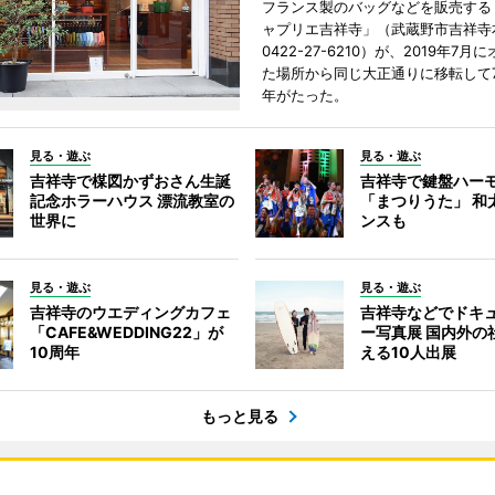
フランス製のバッグなどを販売する
ャプリエ吉祥寺」（武蔵野市吉祥寺本
0422-27-6210）が、2019年7月
た場所から同じ大正通りに移転して7
年がたった。
見る・遊ぶ
見る・遊ぶ
吉祥寺で楳図かずおさん生誕
吉祥寺で鍵盤ハー
記念ホラーハウス 漂流教室の
「まつりうた」 和
世界に
ンスも
見る・遊ぶ
見る・遊ぶ
吉祥寺のウエディングカフェ
吉祥寺などでドキ
「CAFE&WEDDING22」が
ー写真展 国内外の
10周年
える10人出展
もっと見る