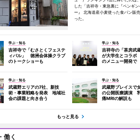
した「吉祥寺・東急裏に『ペンギン
ー』 北海道産小麦使った食パン販
った。
学ぶ・知る
学ぶ・知る
吉祥寺で「むさとくフェステ
吉祥寺の「茶房武
ィバル」 徳洲会体操クラブ
が大学生とコラボ
のトークショーも
のメニュー開発で
学ぶ・知る
学ぶ・知る
武蔵野エリアの7社、新技
武蔵野プレイスで
術・事業戦略を発表 地域社
の公開医療講演 
会の課題と向き合う
痛MRIの解説も
もっと見る
・働く