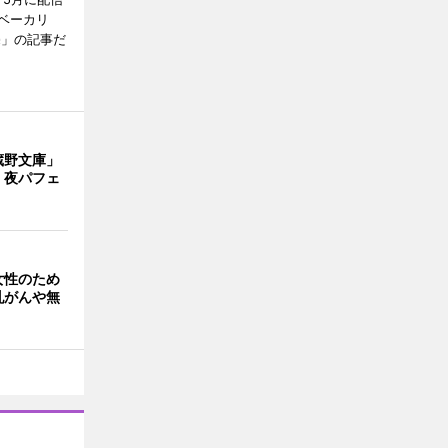
ベーカリ
売」の記事だ
蔵野文庫」
 夜パフェ
女性のため
乳がんや無