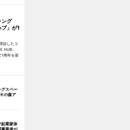
キング
ブ」が1
併設したコ
E HUB」
で1周年を迎
ングスペー
キキの森ア
」
が起業家体
域事業者が