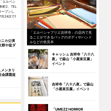
「エルベシ
町2、TEL
にオープンし
月24日で1
「エルベシャプリエ吉祥寺」の店内で見
ることができるバッグのボディやハンド
モニカ公演
ルなどの色見本
太鼓や盆ダ
キャッシュ 吉祥寺「八十八
夜」で蒜山「小屋束豆腐」
イベント
ュメンタリ
社会課題捉
吉祥寺「八十八夜」で蒜山
「小屋束豆腐」イベント
「UMEZZ HORROR