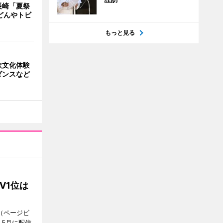
長崎「夏祭
どんやトビ
もっと見る
欧文化体験
ダンスなど
V1位は
（ページビ
、5月に配信