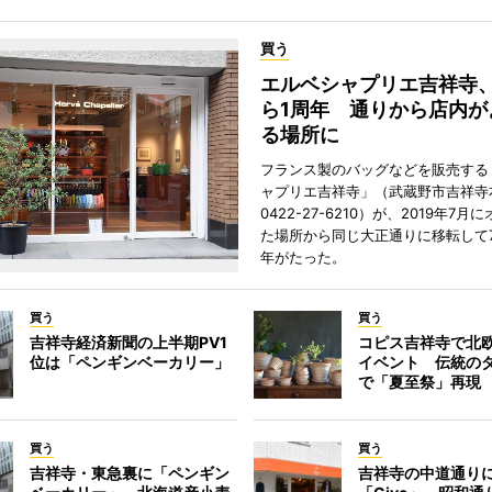
買う
エルベシャプリエ吉祥寺
ら1周年 通りから店内が
る場所に
フランス製のバッグなどを販売する
ャプリエ吉祥寺」（武蔵野市吉祥寺本
0422-27-6210）が、2019年7月
た場所から同じ大正通りに移転して7
年がたった。
買う
買う
吉祥寺経済新聞の上半期PV1
コピス吉祥寺で北
位は「ペンギンベーカリー」
イベント 伝統の
で「夏至祭」再現
買う
買う
吉祥寺・東急裏に「ペンギン
吉祥寺の中道通り