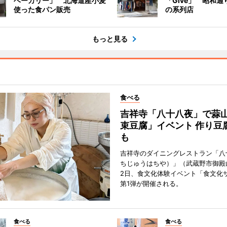
ベーカリー」 北海道産小麦
「Give」 昭和通
使った食パン販売
の系列店
もっと見る
食べる
吉祥寺「八十八夜」で蒜
束豆腐」イベント 作り豆
も
吉祥寺のダイニングレストラン「八
ちじゅうはちや）」（武蔵野市御殿
2日、食文化体験イベント「食文化
第1弾が開催される。
食べる
食べる