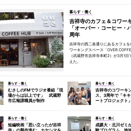
暮らす・働く
吉祥寺のカフェ＆コワー
「オーバー・コーヒー・ハ
周年
吉祥寺の西二条通りにあるカフェを
ワーキングスペース「OVER COFFE
（武蔵野市吉祥寺本町2）が3月1日
えた。
暮らす・働く
暮らす・働く
むさしのFMでラジオ番組「現
吉祥寺のコワーキ
場からは以上です」 武蔵野
ス、3周年で「キ
市広報課職員が制作
ートプロジェクト
暮らす・働く
暮らす・働く
短編映画「思い立ったが吉祥
成蹊大・北川ゼミ
寺」の製作進む カヤシマを
験プログラム 地