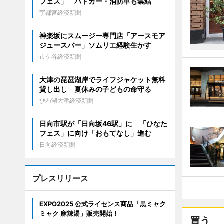
フェス」 パトカー・消防車も集結
宇都宮経済新聞
神楽坂にスムージー専門店「アースモア
ジュースバー」ソムリエ経験生かす
市ケ谷経済新聞
大津の琵琶湖岸でライフジャケット無料
貸し出し 夏休みの子どもの命守る
びわ湖大津経済新聞
日向市駅が「日向坂46駅」に 「ひなた
フェス」に向け「おもてなし」進む
日向経済新聞
プレスリリース
EXPO2025 公式ライセンス商品「黒ミャク
ミャク 麻辣湯」販売開始！
買う