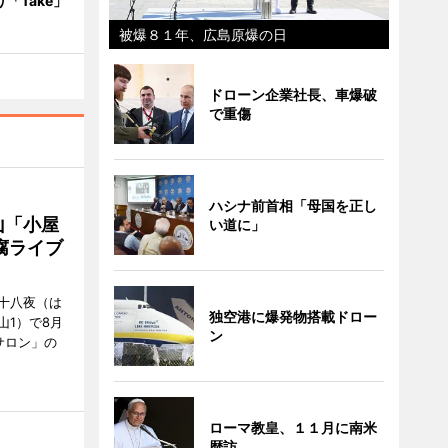
り「Take」
被爆８１年、広島原爆の日
ドローン企業社長、車爆破
で重傷
ハシナ前首相「母国を正し
山「小屋
い道に」
腐ライブ
十八夜（は
独空港に爆発物搭載ドロー
山1）で8月
ン
サロン」の
ローマ教皇、１１月に南米
歴訪