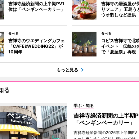
吉祥寺経済新聞の上半期PV1
吉祥寺の居酒屋が
位は「ペンギンベーカリー」
りフェア」 五島う
ウオ刺しなど提供
食べる
食べる
吉祥寺のウエディングカフェ
コピス吉祥寺で北
「CAFE&WEDDING22」が
イベント 伝統の
10周年
で「夏至祭」再現
もっと見る
知る
学ぶ・知る
吉祥寺経済新聞の上半期P
「ペンギンベーカリー」
吉祥寺経済新聞の2026年上半期PV
ュー）ランキング1位に輝いたのは