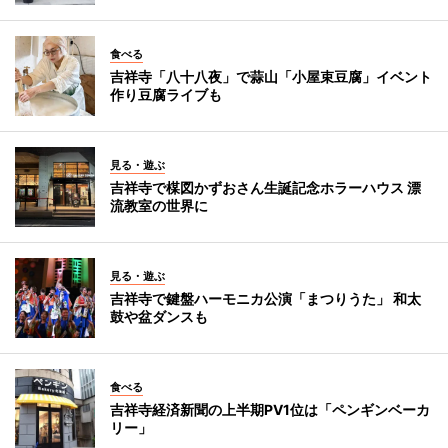
食べる
吉祥寺「八十八夜」で蒜山「小屋束豆腐」イベント
作り豆腐ライブも
見る・遊ぶ
吉祥寺で楳図かずおさん生誕記念ホラーハウス 漂
流教室の世界に
見る・遊ぶ
吉祥寺で鍵盤ハーモニカ公演「まつりうた」 和太
鼓や盆ダンスも
食べる
吉祥寺経済新聞の上半期PV1位は「ペンギンベーカ
リー」