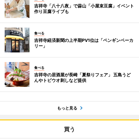
吉祥寺「八十八夜」で蒜山「小屋束豆腐」イベント
作り豆腐ライブも
食べる
吉祥寺経済新聞の上半期PV1位は「ペンギンベーカ
リー」
食べる
吉祥寺の居酒屋が長崎「夏祭りフェア」 五島うど
んやトビウオ刺しなど提供
もっと見る
買う