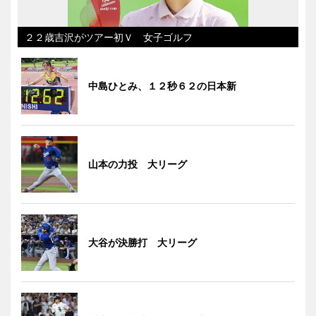
２２歳吉沢がツアー初Ｖ 女子ゴルフ
中島ひとみ、１２秒６２の日本新
山本の力投 大リーグ
大谷が決勝打 大リーグ