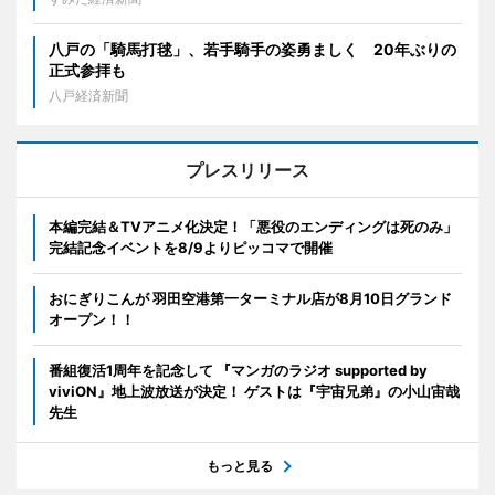
八戸の「騎馬打毬」、若手騎手の姿勇ましく 20年ぶりの
正式参拝も
八戸経済新聞
プレスリリース
本編完結＆TVアニメ化決定！「悪役のエンディングは死のみ」
完結記念イベントを8/9よりピッコマで開催
おにぎりこんが 羽田空港第一ターミナル店が8月10日グランド
オープン！！
番組復活1周年を記念して 『マンガのラジオ supported by
viviON』地上波放送が決定！ ゲストは『宇宙兄弟』の小山宙哉
先生
もっと見る