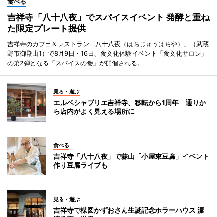
食べる
吉祥寺「八十八夜」でスパイスイベント 発酵と重ね
た限定プレート提供
吉祥寺のカフェ＆レストラン「八十八夜（はちじゅうはちや）」（武蔵
野市御殿山1）で8月9日・16日、食文化体験イベント「食文化サロン」
の第2弾となる「スパイスの巻」が開催される。
見る・遊ぶ
エルベシャプリエ吉祥寺、移転から1周年 通りか
ら店内がよく見える場所に
食べる
吉祥寺「八十八夜」で蒜山「小屋束豆腐」イベント
作り豆腐ライブも
見る・遊ぶ
吉祥寺で楳図かずおさん生誕記念ホラーハウス 漂