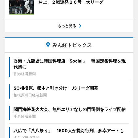
村上、２戦連発２６号 大リーグ
もっと見る
みん経トピックス
香港・九龍塘に韓国料理店「Social」 韓国定番料理を現
代風に
香港経済新聞
SC相模原、熊本と引き分け J3リーグ開幕
相模原町田経済新聞
関門海峡花火大会、無料エリアなしの門司側をライブ配信
小倉経済新聞
八広で「八八祭り」 1500人が提灯行列、多幸アートも
すみだ経済新聞