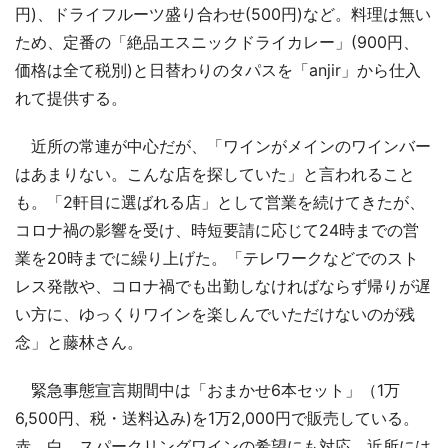
円)、ドライフルーツ盛り合わせ(500円)など。料理は無い
ため、定番の「絶品エスニックドライカレー」(900円、
価格は全て税別)と日替わりのタパスを「anjir」から仕入
れて提供する。
近所の常連が中心だが、「ワインがメインのワインバー
はあまりない。こんな店を探していた」と言われること
も。「2軒目に選ばれる店」として営業を続けてきたが、
コロナ禍の影響を受け、時短要請に応じて24時までの営
業を20時までに繰り上げた。「テレワークなどでのスト
レス発散や、コロナ禍でも出勤しなければならず帰りが遅
い方に、ゆっくりワインを楽しんでいただけないのが残
念」と藤林さん。
緊急事態宣言期間中は「おまかせ6本セット」（1万
6,500円、税・送料込み)を1万2,000円で販売している。
赤、白、スパークリングワインの希望にも対応。近所には