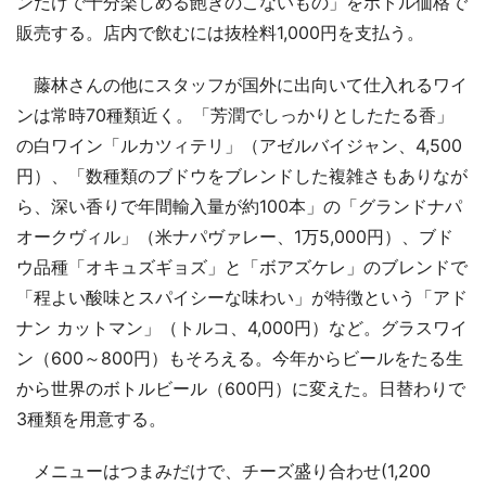
ンだけで十分楽しめる飽きのこないもの」をボトル価格で
販売する。店内で飲むには抜栓料1,000円を支払う。
藤林さんの他にスタッフが国外に出向いて仕入れるワイ
ンは常時70種類近く。「芳潤でしっかりとしたたる香」
の白ワイン「ルカツィテリ」（アゼルバイジャン、4,500
円）、「数種類のブドウをブレンドした複雑さもありなが
ら、深い香りで年間輸入量が約100本」の「グランドナパ
オークヴィル」（米ナパヴァレー、1万5,000円）、ブド
ウ品種「オキュズギョズ」と「ボアズケレ」のブレンドで
「程よい酸味とスパイシーな味わい」が特徴という「アド
ナン カットマン」（トルコ、4,000円）など。グラスワイ
ン（600～800円）もそろえる。今年からビールをたる生
から世界のボトルビール（600円）に変えた。日替わりで
3種類を用意する。
メニューはつまみだけで、チーズ盛り合わせ(1,200