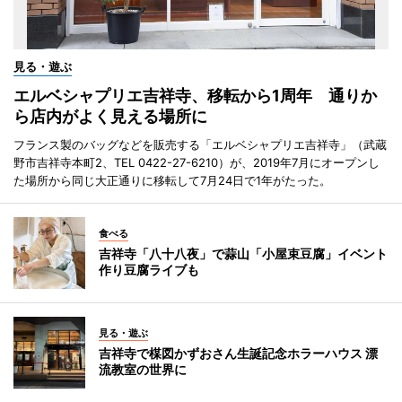
見る・遊ぶ
エルベシャプリエ吉祥寺、移転から1周年 通りか
ら店内がよく見える場所に
フランス製のバッグなどを販売する「エルベシャプリエ吉祥寺」（武蔵
野市吉祥寺本町2、TEL 0422-27-6210）が、2019年7月にオープンし
た場所から同じ大正通りに移転して7月24日で1年がたった。
食べる
吉祥寺「八十八夜」で蒜山「小屋束豆腐」イベント
作り豆腐ライブも
見る・遊ぶ
吉祥寺で楳図かずおさん生誕記念ホラーハウス 漂
流教室の世界に