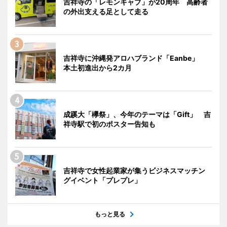
吉祥寺の「レモンキャブ」が20周年 高齢者
の外出支える足として走る
吉祥寺に沖縄発アロハブランド「Eanbe」
本土初進出から2カ月
成蹊大「欅祭」、今年のテーマは「Gift」 吉
祥寺駅で初のポスター告知も
吉祥寺で女性起業家が集うビジネスマッチン
グイベント「プレプレ」
もっと見る