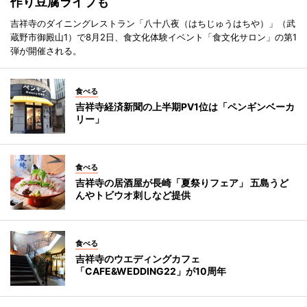
作り豆腐ライブも
吉祥寺のダイニングレストラン「八十八夜（はちじゅうはちや）」（武
蔵野市御殿山1）で8月2日、食文化体験イベント「食文化サロン」の第1
弾が開催される。
食べる
吉祥寺経済新聞の上半期PV1位は「ペンギンベーカ
リー」
食べる
吉祥寺の居酒屋が長崎「夏祭りフェア」 五島うど
んやトビウオ刺しなど提供
食べる
吉祥寺のウエディングカフェ
「CAFE&WEDDING22」が10周年