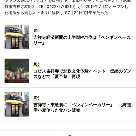
フランス製のバッグなどを販売する「エルベシャプリエ吉祥寺」（武蔵
野市吉祥寺本町2、TEL 0422-27-6210）が、2019年7月にオープンし
た場所から同じ大正通りに移転して7月24日で1年がたった。
買う
吉祥寺経済新聞の上半期PV1位は「ペンギンベーカ
リー」
買う
コピス吉祥寺で北欧文化体験イベント 伝統のダン
スなどで「夏至祭」再現
買う
吉祥寺・東急裏に「ペンギンベーカリー」 北海道
産小麦使った食パン販売