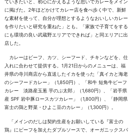
ていきたいと、初心にかえるような思いでカレーをメイン
に掲げた。2年ほどかけてカレー店を食べ歩く中で、新鮮
な素材を使って、自分が理想とするようなおいしいカレー
を作りたいと研究を重ねた」とも。「家族で子育てをする
にも環境の良い武蔵野エリアでできれば」と同エリアに出
店した。
カレーはビーフ、カツ、シーフード、チキンなどを、仕
入れに合わせて提供する。1月21日からのメニューは、福
井県の寺川商店から直送したイカを使った「真イカと海老
のシーフードカレー」（1,850円）、「和牛 短角牛ビーフ
カレー 淡路産玉葱 芋のぶ太郎」（1,680円）、「岩手県
産 SPF 岩中豚ロースカツカレー」（1,800円）、「静岡県
富士の鶏と野菜・ひよこ豆のカレー」（1,300円）。
「メインのだしは契約生産をお願いしている『富士の
鶏』にビーフを加えたダブルソースで、オーガニックスパ