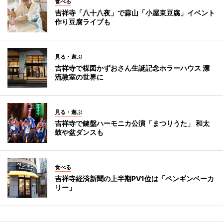
食べる
吉祥寺「八十八夜」で蒜山「小屋束豆腐」イベント
作り豆腐ライブも
見る・遊ぶ
吉祥寺で楳図かずおさん生誕記念ホラーハウス 漂
流教室の世界に
見る・遊ぶ
吉祥寺で鍵盤ハーモニカ公演「まつりうた」 和太
鼓や盆ダンスも
食べる
吉祥寺経済新聞の上半期PV1位は「ペンギンベーカ
リー」