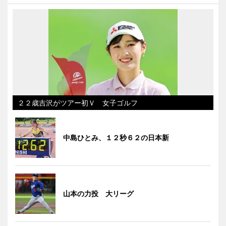
２２歳吉沢がツアー初Ｖ 女子ゴルフ
中島ひとみ、１２秒６２の日本新
山本の力投 大リーグ