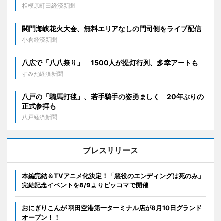
相模原町田経済新聞
関門海峡花火大会、無料エリアなしの門司側をライブ配信
小倉経済新聞
八広で「八八祭り」 1500人が提灯行列、多幸アートも
すみだ経済新聞
八戸の「騎馬打毬」、若手騎手の姿勇ましく 20年ぶりの
正式参拝も
八戸経済新聞
プレスリリース
本編完結＆TVアニメ化決定！「悪役のエンディングは死のみ」
完結記念イベントを8/9よりピッコマで開催
おにぎりこんが 羽田空港第一ターミナル店が8月10日グランド
オープン！！