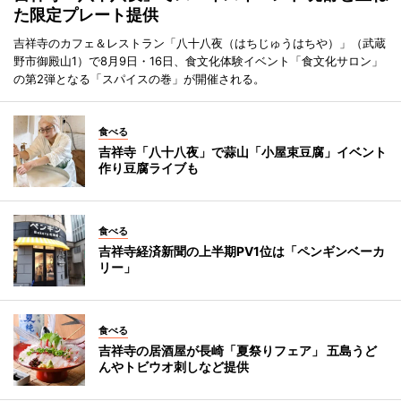
た限定プレート提供
吉祥寺のカフェ＆レストラン「八十八夜（はちじゅうはちや）」（武蔵
野市御殿山1）で8月9日・16日、食文化体験イベント「食文化サロン」
の第2弾となる「スパイスの巻」が開催される。
食べる
吉祥寺「八十八夜」で蒜山「小屋束豆腐」イベント
作り豆腐ライブも
食べる
吉祥寺経済新聞の上半期PV1位は「ペンギンベーカ
リー」
食べる
吉祥寺の居酒屋が長崎「夏祭りフェア」 五島うど
んやトビウオ刺しなど提供