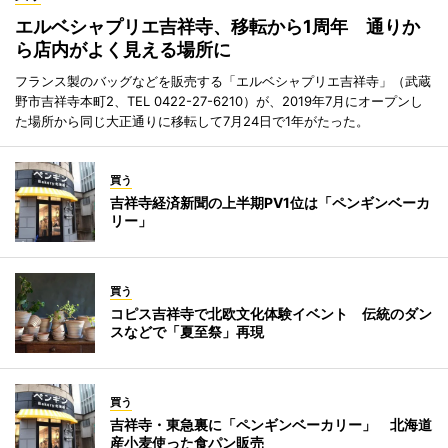
エルベシャプリエ吉祥寺、移転から1周年 通りか
ら店内がよく見える場所に
フランス製のバッグなどを販売する「エルベシャプリエ吉祥寺」（武蔵
野市吉祥寺本町2、TEL 0422-27-6210）が、2019年7月にオープンし
た場所から同じ大正通りに移転して7月24日で1年がたった。
買う
吉祥寺経済新聞の上半期PV1位は「ペンギンベーカ
リー」
買う
コピス吉祥寺で北欧文化体験イベント 伝統のダン
スなどで「夏至祭」再現
買う
吉祥寺・東急裏に「ペンギンベーカリー」 北海道
産小麦使った食パン販売