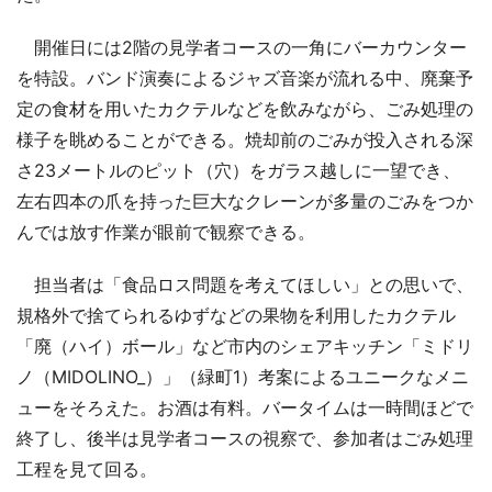
開催日には2階の見学者コースの一角にバーカウンター
を特設。バンド演奏によるジャズ音楽が流れる中、廃棄予
定の食材を用いたカクテルなどを飲みながら、ごみ処理の
様子を眺めることができる。焼却前のごみが投入される深
さ23メートルのピット（穴）をガラス越しに一望でき、
左右四本の爪を持った巨大なクレーンが多量のごみをつか
んでは放す作業が眼前で観察できる。
担当者は「食品ロス問題を考えてほしい」との思いで、
規格外で捨てられるゆずなどの果物を利用したカクテル
「廃（ハイ）ボール」など市内のシェアキッチン「ミドリ
ノ（MIDOLINO_）」（緑町1）考案によるユニークなメニ
ューをそろえた。お酒は有料。バータイムは一時間ほどで
終了し、後半は見学者コースの視察で、参加者はごみ処理
工程を見て回る。