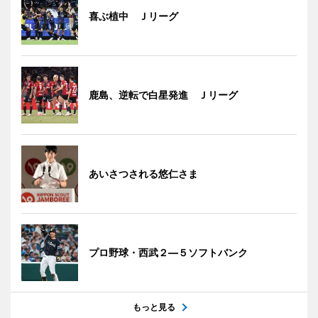
喜ぶ植中 Ｊリーグ
鹿島、逆転で白星発進 Ｊリーグ
あいさつされる悠仁さま
プロ野球・西武２―５ソフトバンク
もっと見る