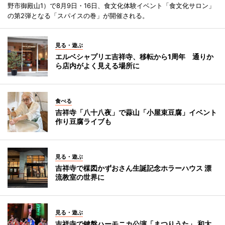
野市御殿山1）で8月9日・16日、食文化体験イベント「食文化サロン」
の第2弾となる「スパイスの巻」が開催される。
見る・遊ぶ
エルベシャプリエ吉祥寺、移転から1周年 通りか
ら店内がよく見える場所に
食べる
吉祥寺「八十八夜」で蒜山「小屋束豆腐」イベント
作り豆腐ライブも
見る・遊ぶ
吉祥寺で楳図かずおさん生誕記念ホラーハウス 漂
流教室の世界に
見る・遊ぶ
吉祥寺で鍵盤ハーモニカ公演「まつりうた」 和太