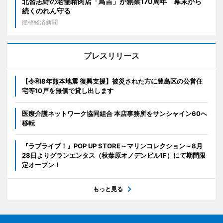
北習志野の老舗精肉店「鳥吉」が創業170周年 幕末から
続くのれん守る
船橋経済新聞
プレスリリース
【令和8年熊本地震 復興支援】被災された方に豊島区の公営住
宅等10戸を無償で貸し出します
医療介護ネットワーク協同組合 本店事務所をサンシャイン60へ
移転
『ラブライブ！』POP UP STORE～マリンコレクション～8月
28日よりグランエンタス（秋葉原オノデンビル1F）にて期間限
定オープン！
もっと見る