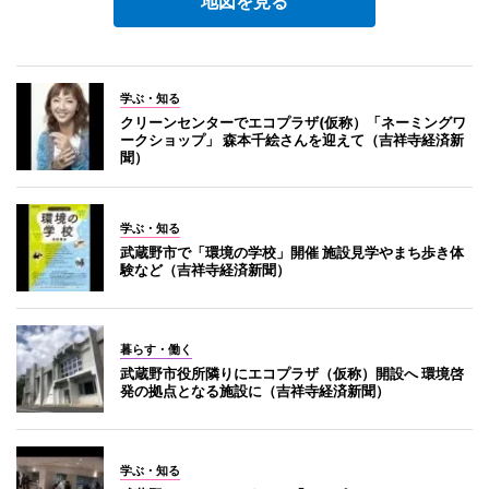
地図を見る
学ぶ・知る
クリーンセンターでエコプラザ(仮称）「ネーミングワ
ークショップ」 森本千絵さんを迎えて（吉祥寺経済新
聞）
学ぶ・知る
武蔵野市で「環境の学校」開催 施設見学やまち歩き体
験など（吉祥寺経済新聞）
暮らす・働く
武蔵野市役所隣りにエコプラザ（仮称）開設へ 環境啓
発の拠点となる施設に（吉祥寺経済新聞）
学ぶ・知る