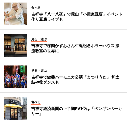
食べる
吉祥寺「八十八夜」で蒜山「小屋束豆腐」イベント
作り豆腐ライブも
見る・遊ぶ
吉祥寺で楳図かずおさん生誕記念ホラーハウス 漂
流教室の世界に
見る・遊ぶ
吉祥寺で鍵盤ハーモニカ公演「まつりうた」 和太
鼓や盆ダンスも
食べる
吉祥寺経済新聞の上半期PV1位は「ペンギンベーカ
リー」