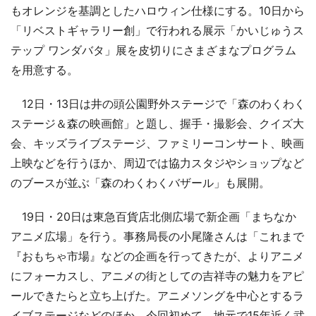
もオレンジを基調としたハロウィン仕様にする。10日から
「リベストギャラリー創」で行われる展示「かいじゅうス
テップ ワンダバタ」展を皮切りにさまざまなプログラム
を用意する。
12日・13日は井の頭公園野外ステージで「森のわくわく
ステージ＆森の映画館」と題し、握手・撮影会、クイズ大
会、キッズライブステージ、ファミリーコンサート、映画
上映などを行うほか、周辺では協力スタジやショップなど
のブースが並ぶ「森のわくわくバザール」も展開。
19日・20日は東急百貨店北側広場で新企画「まちなか
アニメ広場」を行う。事務局長の小尾隆さんは「これまで
『おもちゃ市場』などの企画を行ってきたが、よりアニメ
にフォーカスし、アニメの街としての吉祥寺の魅力をアピ
ールできたらと立ち上げた。アニメソングを中心とするラ
イブステージなどのほか、今回初めて、地元で15年近く武