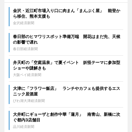
金沢・近江町市場入り口に肉まん「まんぷく屋」 能登か
ら移住、熊本支援も
金沢経済新聞
春日部のヒマワリスポット準備万端 開花はまだ先、天候
の影響で遅れ
春日部経済新聞
弁天町の「空庭温泉」で夏イベント 妖怪テーマに参加型
ショーや謎解きも
大阪ベイ経済新聞
大津に「フラワー飯店」 ランチやカフェも提供するエス
ニック居酒屋
びわ湖大津経済新聞
大井町にギョーザと創作中華「蓮月」 南青山、新橋に次
ぐ都内3店舗目
品川経済新聞