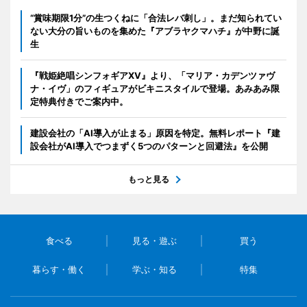
“賞味期限1分”の生つくねに「合法レバ刺し」。まだ知られてい
ない大分の旨いものを集めた『アブラヤクマハチ』が中野に誕
生
『戦姫絶唱シンフォギアXV』より、「マリア・カデンツァヴ
ナ・イヴ」のフィギュアがビキニスタイルで登場。あみあみ限
定特典付きでご案内中。
建設会社の「AI導入が止まる」原因を特定。無料レポート『建
設会社がAI導入でつまずく5つのパターンと回避法』を公開
もっと見る
食べる
見る・遊ぶ
買う
暮らす・働く
学ぶ・知る
特集