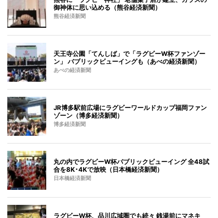
御神体に思い込める（熊谷経済新聞）
熊谷経済新聞
天王寺公園「てんしば」で「ラグビーW杯ファンゾー
ン」 バブリックビューイングも（あべの経済新聞）
あべの経済新聞
JR博多駅前広場にラグビーワールドカップ福岡ファン
ゾーン（博多経済新聞）
博多経済新聞
丸の内でラグビーW杯パブリックビューイング 全48試
合を8K･4Kで放映（日本橋経済新聞）
日本橋経済新聞
ラグビーW杯、品川広域圏でも続々 銭湯前にマネキ