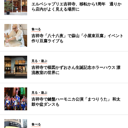
エルベシャプリエ吉祥寺、移転から1周年 通りか
ら店内がよく見える場所に
食べる
吉祥寺「八十八夜」で蒜山「小屋束豆腐」イベント
作り豆腐ライブも
見る・遊ぶ
吉祥寺で楳図かずおさん生誕記念ホラーハウス 漂
流教室の世界に
見る・遊ぶ
吉祥寺で鍵盤ハーモニカ公演「まつりうた」 和太
鼓や盆ダンスも
食べる