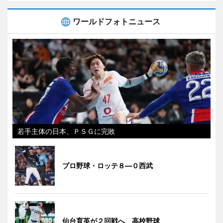
ワールドフォトニュース
若手主体の日本、ＰＳＧに完敗
プロ野球・ロッテ８―０西武
仙台育英が２回戦へ 高校野球