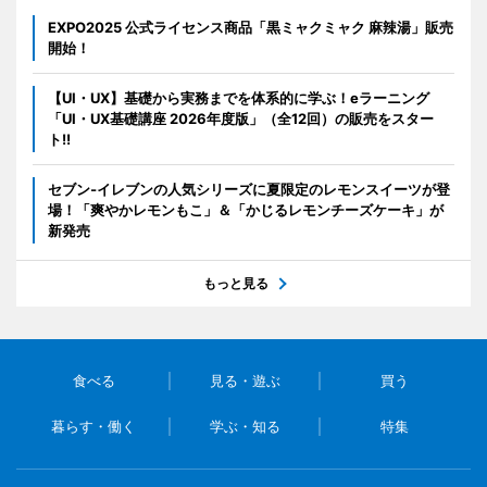
EXPO2025 公式ライセンス商品「黒ミャクミャク 麻辣湯」販売
開始！
【UI・UX】基礎から実務までを体系的に学ぶ！eラーニング
「UI・UX基礎講座 2026年度版」（全12回）の販売をスター
ト!!
セブン‐イレブンの人気シリーズに夏限定のレモンスイーツが登
場！「爽やかレモンもこ」＆「かじるレモンチーズケーキ」が
新発売
もっと見る
食べる
見る・遊ぶ
買う
暮らす・働く
学ぶ・知る
特集