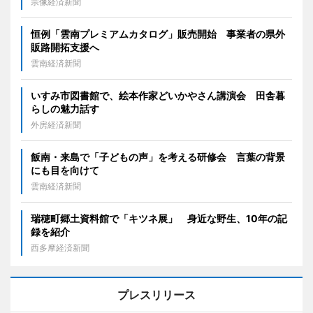
宗像経済新聞
恒例「雲南プレミアムカタログ」販売開始 事業者の県外
販路開拓支援へ
雲南経済新聞
いすみ市図書館で、絵本作家どいかやさん講演会 田舎暮
らしの魅力話す
外房経済新聞
飯南・来島で「子どもの声」を考える研修会 言葉の背景
にも目を向けて
雲南経済新聞
瑞穂町郷土資料館で「キツネ展」 身近な野生、10年の記
録を紹介
西多摩経済新聞
プレスリリース