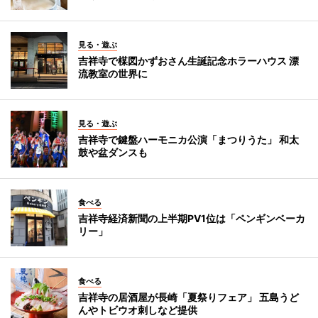
見る・遊ぶ
吉祥寺で楳図かずおさん生誕記念ホラーハウス 漂
流教室の世界に
見る・遊ぶ
吉祥寺で鍵盤ハーモニカ公演「まつりうた」 和太
鼓や盆ダンスも
食べる
吉祥寺経済新聞の上半期PV1位は「ペンギンベーカ
リー」
食べる
吉祥寺の居酒屋が長崎「夏祭りフェア」 五島うど
んやトビウオ刺しなど提供