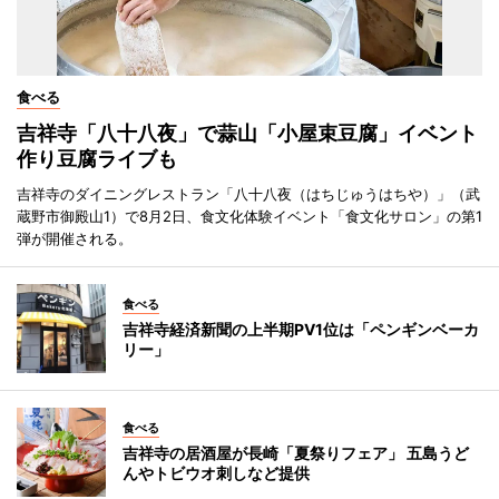
食べる
吉祥寺「八十八夜」で蒜山「小屋束豆腐」イベント
作り豆腐ライブも
吉祥寺のダイニングレストラン「八十八夜（はちじゅうはちや）」（武
蔵野市御殿山1）で8月2日、食文化体験イベント「食文化サロン」の第1
弾が開催される。
食べる
吉祥寺経済新聞の上半期PV1位は「ペンギンベーカ
リー」
食べる
吉祥寺の居酒屋が長崎「夏祭りフェア」 五島うど
んやトビウオ刺しなど提供