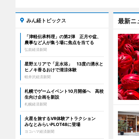
みん経トピックス
最新ニ
「津軽伝承料理」の第2弾 正月や盆、
農事など人が集う場に焦点を当てる
弘前経済新聞
星野エリアで「足水浴」 13度の湧水と
ヒノキ香るおけで清涼体験
軽井沢経済新聞
札幌でゲームイベント10月開催へ 高校
生向け企画を新設
札幌経済新聞
火星を旅するVR体験アトラクション
みなとみらいPLOT48に登場
ヨコハマ経済新聞