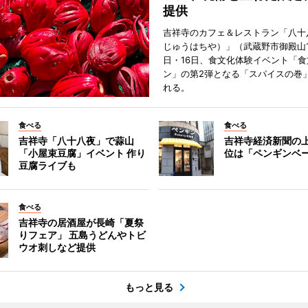
提供
吉祥寺のカフェ＆レストラン「八十
じゅうはちや）」（武蔵野市御殿山1
日・16日、食文化体験イベント「食
ン」の第2弾となる「スパイスの巻
れる。
食べる
食べる
吉祥寺「八十八夜」で蒜山
吉祥寺経済新聞の上
「小屋束豆腐」イベント 作り
位は「ペンギンベ
豆腐ライブも
食べる
吉祥寺の居酒屋が長崎「夏祭
りフェア」 五島うどんやトビ
ウオ刺しなど提供
もっと見る