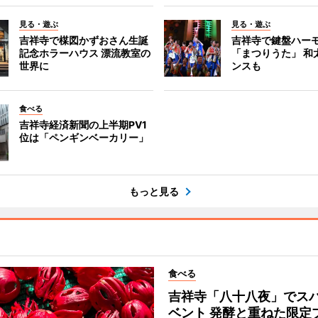
見る・遊ぶ
見る・遊ぶ
吉祥寺で楳図かずおさん生誕
吉祥寺で鍵盤ハー
記念ホラーハウス 漂流教室の
「まつりうた」 和
世界に
ンスも
食べる
吉祥寺経済新聞の上半期PV1
位は「ペンギンベーカリー」
もっと見る
食べる
吉祥寺「八十八夜」でス
ベント 発酵と重ねた限定