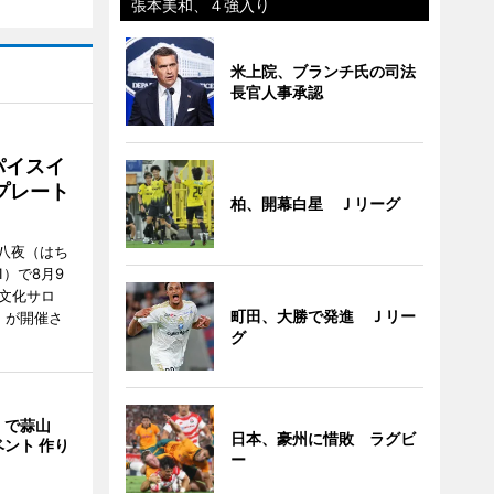
張本美和、４強入り
米上院、ブランチ氏の司法
長官人事承認
パイスイ
プレート
柏、開幕白星 Ｊリーグ
八夜（はち
）で8月9
文化サロ
町田、大勝で発進 Ｊリー
」が開催さ
グ
」で蒜山
日本、豪州に惜敗 ラグビ
ント 作り
ー