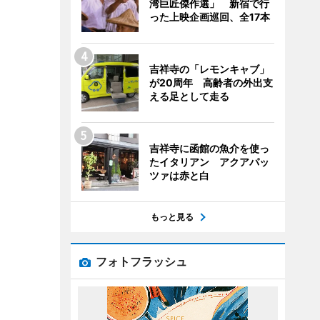
湾巨匠傑作選」 新宿で行
った上映企画巡回、全17本
吉祥寺の「レモンキャブ」
が20周年 高齢者の外出支
える足として走る
吉祥寺に函館の魚介を使っ
たイタリアン アクアパッ
ツァは赤と白
もっと見る
フォトフラッシュ