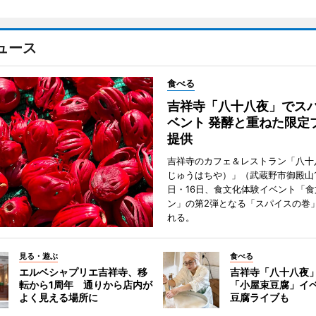
ュース
食べる
吉祥寺「八十八夜」でス
ベント 発酵と重ねた限定
提供
吉祥寺のカフェ＆レストラン「八十
じゅうはちや）」（武蔵野市御殿山1
日・16日、食文化体験イベント「食
ン」の第2弾となる「スパイスの巻
れる。
見る・遊ぶ
食べる
エルベシャプリエ吉祥寺、移
吉祥寺「八十八夜
転から1周年 通りから店内が
「小屋束豆腐」イベ
よく見える場所に
豆腐ライブも