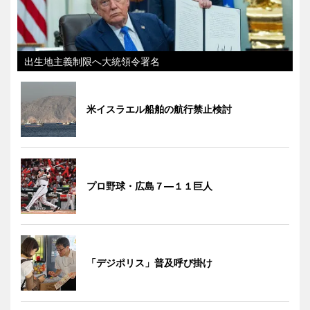
出生地主義制限へ大統領令署名
米イスラエル船舶の航行禁止検討
プロ野球・広島７―１１巨人
「デジポリス」普及呼び掛け