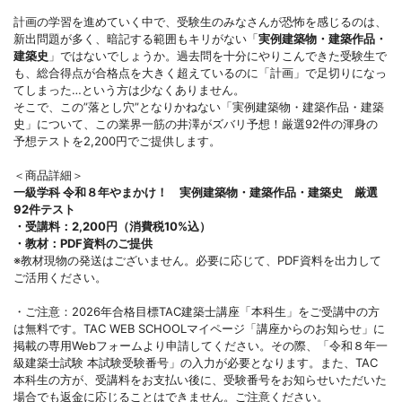
計画の学習を進めていく中で、受験生のみなさんが恐怖を感じるのは、
新出問題が多く、暗記する範囲もキリがない「
実例建築物・建築作品・
建築史
」ではないでしょうか。過去問を十分にやりこんできた受験生で
も、総合得点が合格点を大きく超えているのに「計画」で足切りになっ
てしまった…という方は少なくありません。
そこで、この”落とし穴”となりかねない「実例建築物・建築作品・建築
史」について、この業界一筋の井澤がズバリ予想！厳選92件の渾身の
予想テストを2,200円でご提供します。
＜商品詳細＞
一級学科 令和８年やまかけ！ 実例建築物・建築作品・建築史 厳選
92件テスト
・受講料：
2,200円（消費税10%込）
・教材：
PDF資料のご提供
※教材現物の発送はございません。必要に応じて、PDF資料を出力して
ご活用ください。
・ご注意：2026年合格目標TAC建築士講座「本科生」をご受講中の方
は無料です。TAC WEB SCHOOLマイページ「講座からのお知らせ」に
掲載の専用Webフォームより申請してください。その際、「令和８年一
級建築士試験 本試験受験番号」の入力が必要となります。また、TAC
本科生の方が、受講料をお支払い後に、受験番号をお知らせいただいた
場合でも返金に応じることはできません。ご注意ください。