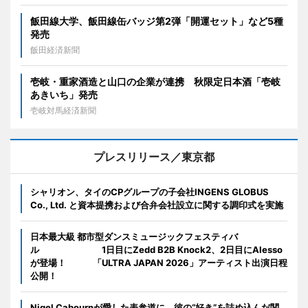
飯田線大学、飯田線缶バッジ第2弾「開運セット」など5種
発売
飯田経済新聞
壱岐・重家酒造と山口の企業が連携 秋限定日本酒「壱岐
あきいち」発売
壱岐対馬経済新聞
プレスリリース／東京都
シャリオン、タイのCPグループの子会社INGENS GLOBUS
Co., Ltd. と資本提携および合弁会社設立に関する調印式を実施
日本最大級 都市型ダンスミュージックフェスティバ
ル 1日目にZedd B2B Knock2、2日目にAlesso
が登場！ 「ULTRA JAPAN 2026」アーティスト出演日程
公開！
Nigel Cabournが愛した表参道に、彼の“好き”を詰め込んだ関