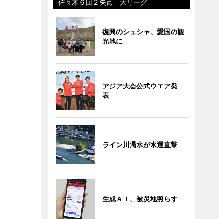
佐々木６回２失点 大リーグ
復興のシュシャ、愛国の観
光地に
アジア大会公式ウエア発
表
ライン川渇水が水運直撃
生成ＡＩ、被災地照らす