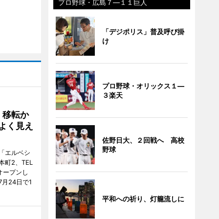
プロ野球・広島７―１１巨人
「デジポリス」普及呼び掛
け
プロ野球・オリックス１―
３楽天
、移転か
よく見え
佐野日大、２回戦へ 高校
野球
「エルベシ
町2、TEL
にオープンし
月24日で1
平和への祈り、灯籠流しに