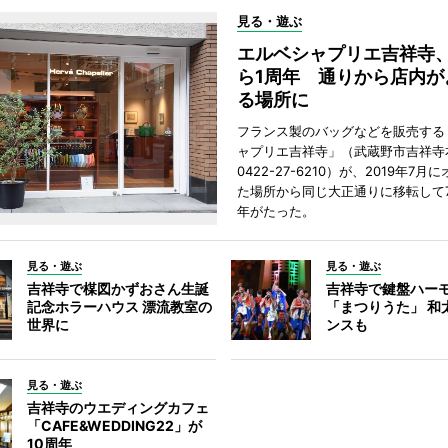
見る・遊ぶ
エルベシャプリエ吉祥寺
ら1周年 通りから店内が
る場所に
フランス製のバッグなどを販売する
ャプリエ吉祥寺」（武蔵野市吉祥寺本
0422-27-6210）が、2019年7月
た場所から同じ大正通りに移転して7
年がたった。
見る・遊ぶ
見る・遊ぶ
吉祥寺で楳図かずおさん生誕
吉祥寺で鍵盤ハー
記念ホラーハウス 漂流教室の
「まつりうた」 和
世界に
ンスも
見る・遊ぶ
吉祥寺のウエディングカフェ
「CAFE&WEDDING22」が
10周年