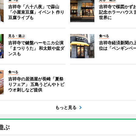
吉祥寺「八十八夜」で蒜山
吉祥寺で楳図かず
「小屋束豆腐」イベント 作り
記念ホラーハウス 
豆腐ライブも
世界に
見る・遊ぶ
食べる
吉祥寺で鍵盤ハーモニカ公演
吉祥寺経済新聞の上
「まつりうた」 和太鼓や盆ダ
位は「ペンギンベ
ンスも
食べる
吉祥寺の居酒屋が長崎「夏祭
りフェア」 五島うどんやトビ
ウオ刺しなど提供
もっと見る
遊ぶ