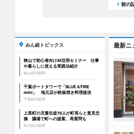
前の
みん経トピックス
最新ニ
狭山で初心者向けAI活用セミナー 仕事
や暮らしに使える実践法紹介
狭山経済新聞
千葉ポートタワーで「BLUE＆FIRE
mini」 地元店が鉄板焼き料理提供
千葉経済新聞
上里町の児童生徒16人が町長らと意見交
換 議場で町への提案、再質問も
本庄経済新聞