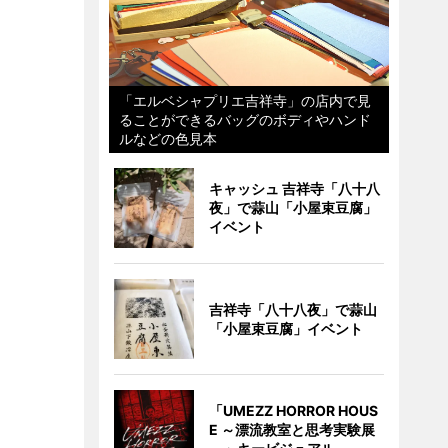
「エルベシャプリエ吉祥寺」の店内で見
ることができるバッグのボディやハンド
ルなどの色見本
キャッシュ 吉祥寺「八十八
夜」で蒜山「小屋束豆腐」
イベント
吉祥寺「八十八夜」で蒜山
「小屋束豆腐」イベント
「UMEZZ HORROR HOUS
E ～漂流教室と思考実験展