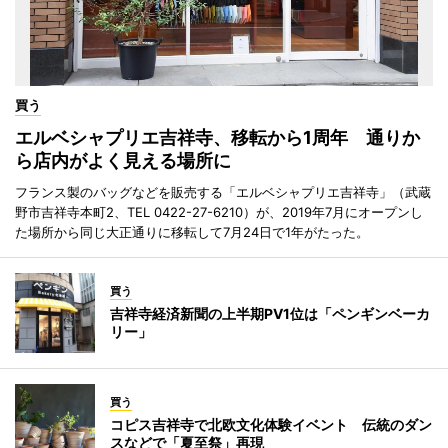
買う
エルベシャプリエ吉祥寺、移転から1周年 通りか
ら店内がよく見える場所に
フランス製のバッグなどを販売する「エルベシャプリエ吉祥寺」（武蔵
野市吉祥寺本町2、TEL 0422-27-6210）が、2019年7月にオープンし
た場所から同じ大正通りに移転して7月24日で1年がたった。
買う
吉祥寺経済新聞の上半期PV1位は「ペンギンベーカ
リー」
買う
コピス吉祥寺で北欧文化体験イベント 伝統のダン
スなどで「夏至祭」再現