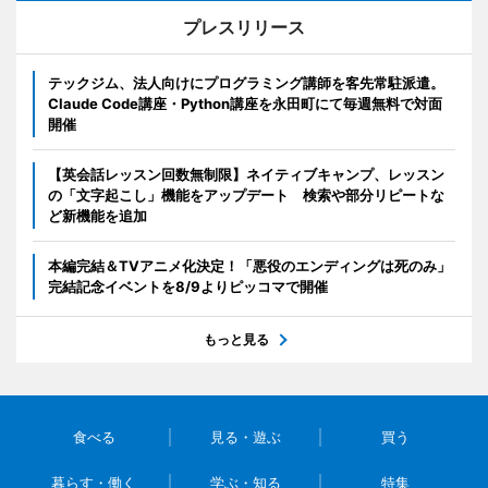
プレスリリース
テックジム、法人向けにプログラミング講師を客先常駐派遣。
Claude Code講座・Python講座を永田町にて毎週無料で対面
開催
【英会話レッスン回数無制限】ネイティブキャンプ、レッスン
の「文字起こし」機能をアップデート 検索や部分リピートな
ど新機能を追加
本編完結＆TVアニメ化決定！「悪役のエンディングは死のみ」
完結記念イベントを8/9よりピッコマで開催
もっと見る
食べる
見る・遊ぶ
買う
暮らす・働く
学ぶ・知る
特集