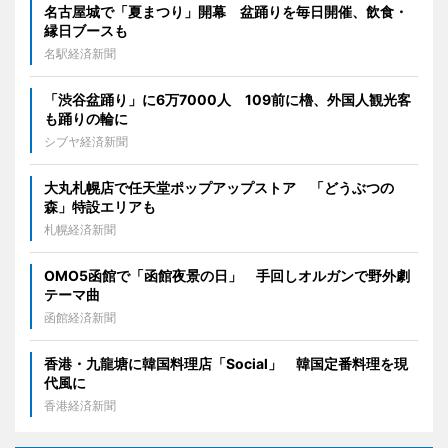
名古屋城で「夏まつり」開幕 盆踊りを毎日開催、飲食・
縁日ブースも
名駅経済新聞
「渋谷盆踊り」に6万7000人 109前に櫓、外国人観光客
も踊りの輪に
シブヤ経済新聞
大丸札幌店で任天堂ポップアップストア 「どうぶつの
森」特設エリアも
札幌経済新聞
OMO5函館で「函館夜景の日」 手回しオルガンで野外劇
テーマ曲
函館経済新聞
香港・九龍塘に韓国料理店「Social」 韓国定番料理を現
代風に
香港経済新聞