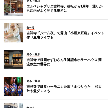
見る・遊ぶ
エルベシャプリエ吉祥寺、移転から1周年 通りか
ら店内がよく見える場所に
食べる
吉祥寺「八十八夜」で蒜山「小屋束豆腐」イベント
作り豆腐ライブも
見る・遊ぶ
吉祥寺で楳図かずおさん生誕記念ホラーハウス 漂
流教室の世界に
見る・遊ぶ
吉祥寺で鍵盤ハーモニカ公演「まつりうた」 和太
鼓や盆ダンスも
食べる