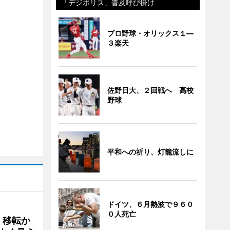
「デジポリス」普及呼び掛け
プロ野球・オリックス１―
３楽天
佐野日大、２回戦へ 高校
野球
平和への祈り、灯籠流しに
ドイツ、６月熱波で９６０
０人死亡
、移転か