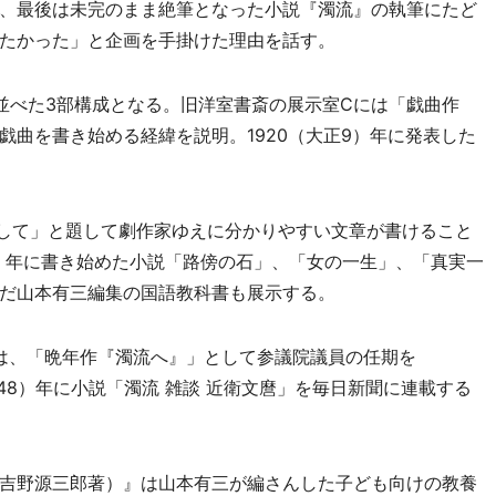
、最後は未完のまま絶筆となった小説『濁流』の執筆にたど
たかった」と企画を手掛けた理由を話す。
べた3部構成となる。旧洋室書斎の展示室Cには「戯曲作
戯曲を書き始める経緯を説明。1920（大正9）年に発表した
して」と題して劇作家ゆえに分かりやすい文章が書けること
5）年に書き始めた小説「路傍の石」、「女の一生」、「真実一
だ山本有三編集の国語教科書も展示する。
は、「晩年作『濁流へ』」として参議院議員の任期を
昭和48）年に小説「濁流 雑談 近衛文麿」を毎日新聞に連載する
吉野源三郎著）』は山本有三が編さんした子ども向けの教養