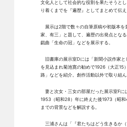
文化人として社会的な役割を果たそうとし
り着くまでを『遍歴』としてまとめて伝え
展示は2階で数々の自筆原稿や初版本を並
家、有三」と題して、遍歴の出発点となる
戯曲「生命の冠」などを展示する。
旧書庫の展示室Dには「新聞小説作家と
を見込まれ菊池寛の勧めで1926（大正1
路」などを紹介。創作活動以外で取り組ん
妻と次女・三女の部屋だった展示室Fに
1953（昭和28）年に終えた後1973（
までの背景などを解説する。
三浦さんは「『君たちはどう生きるか（