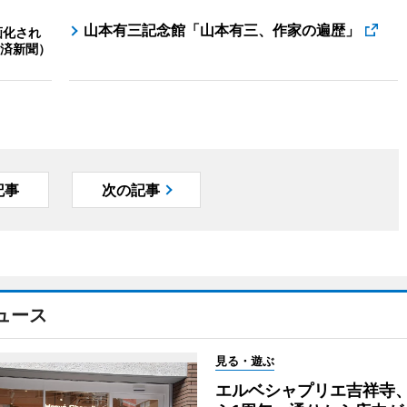
山本有三記念館「山本有三、作家の遍歴」
画化され
済新聞）
記事
次の記事
ュース
見る・遊ぶ
エルベシャプリエ吉祥寺