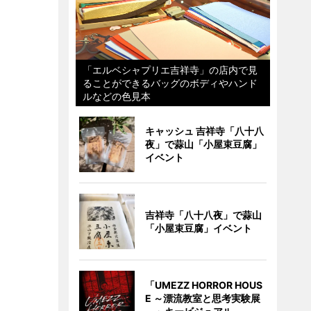
「エルベシャプリエ吉祥寺」の店内で見
ることができるバッグのボディやハンド
ルなどの色見本
キャッシュ 吉祥寺「八十八
夜」で蒜山「小屋束豆腐」
イベント
吉祥寺「八十八夜」で蒜山
「小屋束豆腐」イベント
「UMEZZ HORROR HOUS
E ～漂流教室と思考実験展