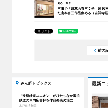
見る・遊ぶ
三鷹で「銀幕の有三文学」展 映
た山本有三作品集める（吉祥寺経
前の
みん経トピックス
最新ニ
「投稿鉄道ユニオン」がひたちなか海浜
鉄道の車内広告枠を作品発表の場に
水戸経済新聞