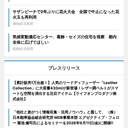
サザンビーチで2年ぶりに花火大会 全国で中止になった花
火玉も再利用
湘南経済新聞
気候変動適応センター、葛飾・セイズの住宅を視察 都内
全体に広げてほしい
葛飾経済新聞
プレスリリース
【累計販売1万台超！】人気のリードディフューザー「Leather
Collection」に大容量430mlが新登場！レザー調ベルトがスマ
ートな空間を演出する注目アイテム【ライフオンプロダクツ株
式会社】
「他社と差がつく情報収集・活用ノウハウ」と題して、 （株）
日本能率協会総合研究所 MDB事業本部 エグゼクティブ・フェロ
ー 菊池 健司氏によるセミナーを2026年9月11日(金)に開催!!