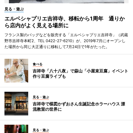
見る・遊ぶ
エルベシャプリエ吉祥寺、移転から1周年 通りか
ら店内がよく見える場所に
フランス製のバッグなどを販売する「エルベシャプリエ吉祥寺」（武蔵
野市吉祥寺本町2、TEL 0422-27-6210）が、2019年7月にオープンし
た場所から同じ大正通りに移転して7月24日で1年がたった。
食べる
吉祥寺「八十八夜」で蒜山「小屋束豆腐」イベント
作り豆腐ライブも
見る・遊ぶ
吉祥寺で楳図かずおさん生誕記念ホラーハウス 漂
流教室の世界に
見る・遊ぶ