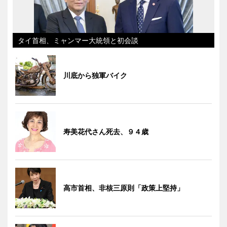
タイ首相、ミャンマー大統領と初会談
川底から独軍バイク
寿美花代さん死去、９４歳
高市首相、非核三原則「政策上堅持」