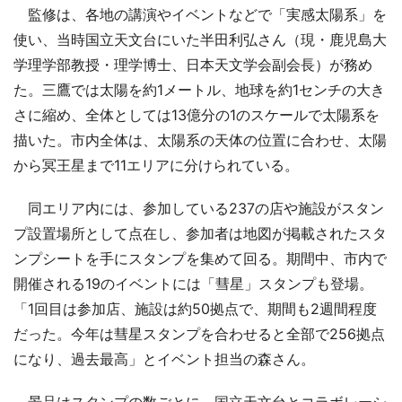
監修は、各地の講演やイベントなどで「実感太陽系」を
使い、当時国立天文台にいた半田利弘さん（現・鹿児島大
学理学部教授・理学博士、日本天文学会副会長）が務め
た。三鷹では太陽を約1メートル、地球を約1センチの大き
さに縮め、全体としては13億分の1のスケールで太陽系を
描いた。市内全体は、太陽系の天体の位置に合わせ、太陽
から冥王星まで11エリアに分けられている。
同エリア内には、参加している237の店や施設がスタン
プ設置場所として点在し、参加者は地図が掲載されたスタ
ンプシートを手にスタンプを集めて回る。期間中、市内で
開催される19のイベントには「彗星」スタンプも登場。
「1回目は参加店、施設は約50拠点で、期間も2週間程度
だった。今年は彗星スタンプを合わせると全部で256拠点
になり、過去最高」とイベント担当の森さん。