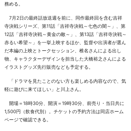
務める。
7月2日の最終話放送週を前に、同作最終回を含む吉祥
寺決戦シリーズ、第11話「吉祥寺決戦～七色の闇～」、第
12話「吉祥寺決戦～黄金の敵～」、第13話「吉祥寺決戦～
赤るい希望～」を一挙上映するほか、監督や出演者が選ん
だ本編の上映とトークセッション、椎名さんによる出し
物、キャラクターデザインを担当した大橋裕之さんによる
イラストグッズ先行販売なども予定する。
「ドラマを見たことのない方も楽しめる内容なので、気
軽に遊びに来てほしい」と川上さん。
開場＝18時30分、開演＝19時30分、前売り・当日共に
1,500円（飲食代別）。チケットの予約方法は同店ホーム
ページで確認できる。