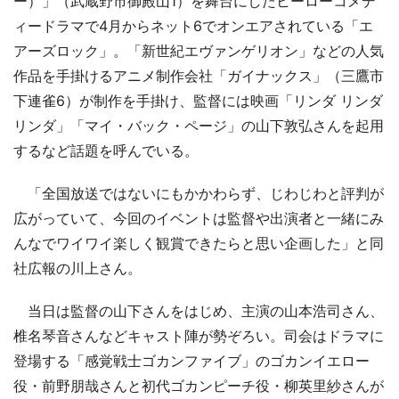
ー）」（武蔵野市御殿山1）を舞台にしたヒーローコメデ
ィードラマで4月からネット6でオンエアされている「エ
アーズロック」。「新世紀エヴァンゲリオン」などの人気
作品を手掛けるアニメ制作会社「ガイナックス」（三鷹市
下連雀6）が制作を手掛け、監督には映画「リンダ リンダ
リンダ」「マイ・バック・ページ」の山下敦弘さんを起用
するなど話題を呼んでいる。
「全国放送ではないにもかかわらず、じわじわと評判が
広がっていて、今回のイベントは監督や出演者と一緒にみ
んなでワイワイ楽しく観賞できたらと思い企画した」と同
社広報の川上さん。
当日は監督の山下さんをはじめ、主演の山本浩司さん、
椎名琴音さんなどキャスト陣が勢ぞろい。司会はドラマに
登場する「感覚戦士ゴカンファイブ」のゴカンイエロー
役・前野朋哉さんと初代ゴカンピーチ役・柳英里紗さんが