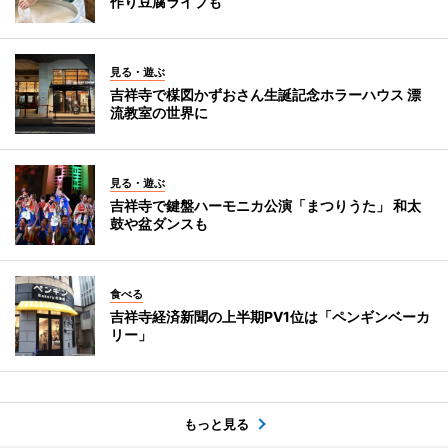
作り豆腐ライブも
見る・遊ぶ
吉祥寺で楳図かずおさん生誕記念ホラーハウス 漂
流教室の世界に
見る・遊ぶ
吉祥寺で鍵盤ハーモニカ公演「まつりうた」 和太
鼓や盆ダンスも
食べる
吉祥寺経済新聞の上半期PV1位は「ペンギンベーカ
リー」
もっと見る