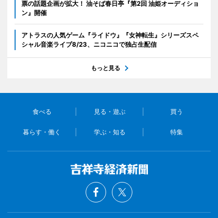
票の話題企画が拡大！ 油そば春日亭『第2回 油姫オーディショ
ン』開催
アトラスの人気ゲーム『ライドウ』『女神転生』シリーズスペ
シャル音楽ライブ8/23、ニコニコで独占生配信
もっと見る
食べる
見る・遊ぶ
買う
暮らす・働く
学ぶ・知る
特集