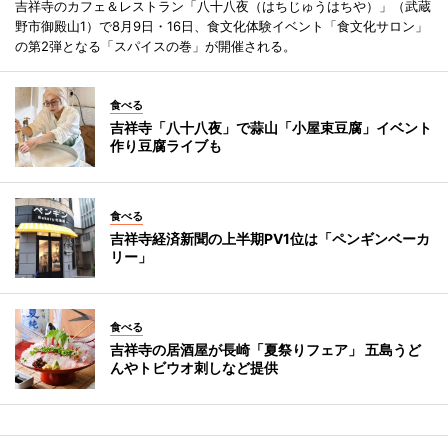
吉祥寺のカフェ＆レストラン「八十八夜（はちじゅうはちや）」（武蔵
野市御殿山1）で8月9日・16日、食文化体験イベント「食文化サロン」
の第2弾となる「スパイスの巻」が開催される。
食べる
吉祥寺「八十八夜」で蒜山「小屋束豆腐」イベント
作り豆腐ライブも
食べる
吉祥寺経済新聞の上半期PV1位は「ペンギンベーカ
リー」
食べる
吉祥寺の居酒屋が長崎「夏祭りフェア」 五島うど
んやトビウオ刺しなど提供