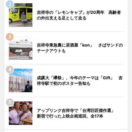
吉祥寺の「レモンキャブ」が20周年 高齢者
の外出支える足として走る
吉祥寺東急裏に居酒屋「kon」 さばサンドの
テークアウトも
成蹊大「欅祭」、今年のテーマは「Gift」 吉
祥寺駅で初のポスター告知も
アップリンク吉祥寺で「台湾巨匠傑作選」
新宿で行った上映企画巡回、全17本