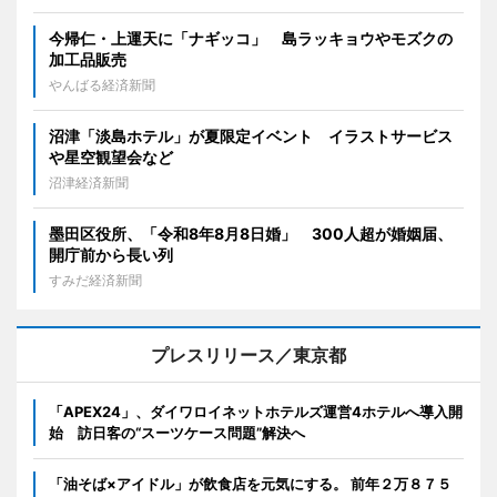
今帰仁・上運天に「ナギッコ」 島ラッキョウやモズクの
加工品販売
やんばる経済新聞
沼津「淡島ホテル」が夏限定イベント イラストサービス
や星空観望会など
沼津経済新聞
墨田区役所、「令和8年8月8日婚」 300人超が婚姻届、
開庁前から長い列
すみだ経済新聞
プレスリリース／東京都
「APEX24」、ダイワロイネットホテルズ運営4ホテルへ導入開
始 訪日客の“スーツケース問題”解決へ
「油そば×アイドル」が飲食店を元気にする。 前年２万８７５