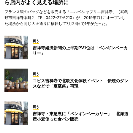
ら店内がよく見える場所に
フランス製のバッグなどを販売する「エルベシャプリエ吉祥寺」（武蔵
野市吉祥寺本町2、TEL 0422-27-6210）が、2019年7月にオープンし
た場所から同じ大正通りに移転して7月24日で1年がたった。
買う
吉祥寺経済新聞の上半期PV1位は「ペンギンベーカ
リー」
買う
コピス吉祥寺で北欧文化体験イベント 伝統のダン
スなどで「夏至祭」再現
買う
吉祥寺・東急裏に「ペンギンベーカリー」 北海道
産小麦使った食パン販売