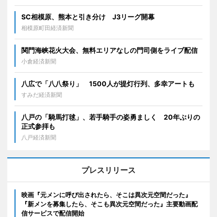
SC相模原、熊本と引き分け J3リーグ開幕
相模原町田経済新聞
関門海峡花火大会、無料エリアなしの門司側をライブ配信
小倉経済新聞
八広で「八八祭り」 1500人が提灯行列、多幸アートも
すみだ経済新聞
八戸の「騎馬打毬」、若手騎手の姿勇ましく 20年ぶりの
正式参拝も
八戸経済新聞
プレスリリース
映画『元メンに呼び出されたら、そこは異次元空間だった』
『新メンを募集したら、そこも異次元空間だった』主要動画配
信サービスで配信開始