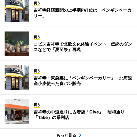
買う
吉祥寺経済新聞の上半期PV1位は「ペンギンベーカ
リー」
買う
コピス吉祥寺で北欧文化体験イベント 伝統のダン
スなどで「夏至祭」再現
買う
吉祥寺・東急裏に「ペンギンベーカリー」 北海道
産小麦使った食パン販売
買う
吉祥寺の中道通りに古着店「Give」 昭和通り
「Take」の系列店
もっと見る