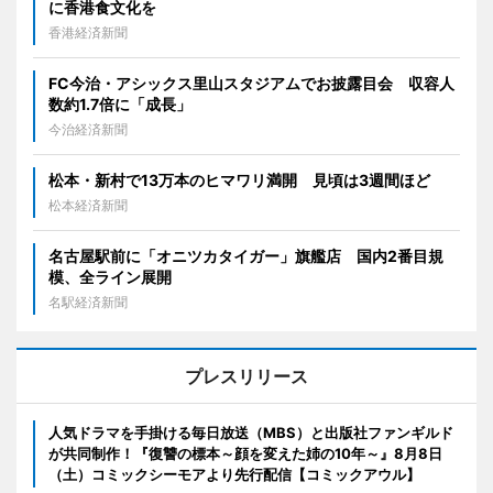
に香港食文化を
香港経済新聞
FC今治・アシックス里山スタジアムでお披露目会 収容人
数約1.7倍に「成長」
今治経済新聞
松本・新村で13万本のヒマワリ満開 見頃は3週間ほど
松本経済新聞
名古屋駅前に「オニツカタイガー」旗艦店 国内2番目規
模、全ライン展開
名駅経済新聞
プレスリリース
人気ドラマを手掛ける毎日放送（MBS）と出版社ファンギルド
が共同制作！『復讐の標本～顔を変えた姉の10年～』8月8日
（土）コミックシーモアより先行配信【コミックアウル】