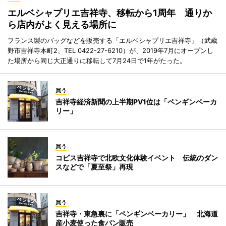
エルベシャプリエ吉祥寺、移転から1周年 通りか
ら店内がよく見える場所に
フランス製のバッグなどを販売する「エルベシャプリエ吉祥寺」（武蔵
野市吉祥寺本町2、TEL 0422-27-6210）が、2019年7月にオープンし
た場所から同じ大正通りに移転して7月24日で1年がたった。
買う
吉祥寺経済新聞の上半期PV1位は「ペンギンベーカ
リー」
買う
コピス吉祥寺で北欧文化体験イベント 伝統のダン
スなどで「夏至祭」再現
買う
吉祥寺・東急裏に「ペンギンベーカリー」 北海道
産小麦使った食パン販売