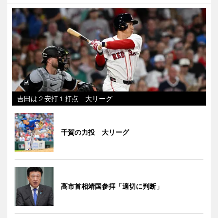
吉田は２安打１打点 大リーグ
千賀の力投 大リーグ
高市首相靖国参拝「適切に判断」