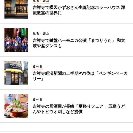
見る・遊ぶ
吉祥寺で楳図かずおさん生誕記念ホラーハウス 漂
流教室の世界に
見る・遊ぶ
吉祥寺で鍵盤ハーモニカ公演「まつりうた」 和太
鼓や盆ダンスも
食べる
吉祥寺経済新聞の上半期PV1位は「ペンギンベーカ
リー」
食べる
吉祥寺の居酒屋が長崎「夏祭りフェア」 五島うど
んやトビウオ刺しなど提供