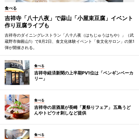
食べる
吉祥寺「八十八夜」で蒜山「小屋束豆腐」イベント
作り豆腐ライブも
吉祥寺のダイニングレストラン「八十八夜（はちじゅうはちや）」（武
蔵野市御殿山1）で8月2日、食文化体験イベント「食文化サロン」の第1
弾が開催される。
食べる
吉祥寺経済新聞の上半期PV1位は「ペンギンベーカ
リー」
食べる
吉祥寺の居酒屋が長崎「夏祭りフェア」 五島うど
んやトビウオ刺しなど提供
食べる