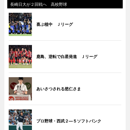
長崎日大が２回戦へ 高校野球
喜ぶ植中 Ｊリーグ
鹿島、逆転で白星発進 Ｊリーグ
あいさつされる悠仁さま
プロ野球・西武２―５ソフトバンク