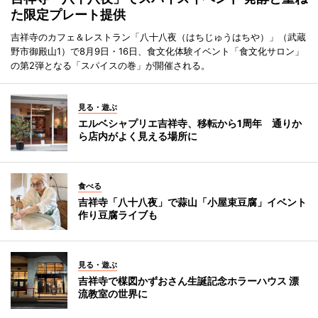
た限定プレート提供
吉祥寺のカフェ＆レストラン「八十八夜（はちじゅうはちや）」（武蔵
野市御殿山1）で8月9日・16日、食文化体験イベント「食文化サロン」
の第2弾となる「スパイスの巻」が開催される。
見る・遊ぶ
エルベシャプリエ吉祥寺、移転から1周年 通りか
ら店内がよく見える場所に
食べる
吉祥寺「八十八夜」で蒜山「小屋束豆腐」イベント
作り豆腐ライブも
見る・遊ぶ
吉祥寺で楳図かずおさん生誕記念ホラーハウス 漂
流教室の世界に