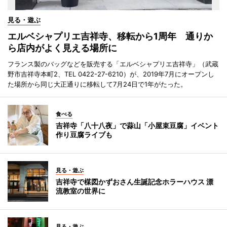
見る・遊ぶ
エルベシャプリエ吉祥寺、移転から1周年 通りか
ら店内がよく見える場所に
フランス製のバッグなどを販売する「エルベシャプリエ吉祥寺」（武蔵
野市吉祥寺本町2、TEL 0422-27-6210）が、2019年7月にオープンし
た場所から同じ大正通りに移転して7月24日で1年がたった。
食べる
吉祥寺「八十八夜」で蒜山「小屋束豆腐」イベント
作り豆腐ライブも
見る・遊ぶ
吉祥寺で楳図かずおさん生誕記念ホラーハウス 漂
流教室の世界に
見る・遊ぶ