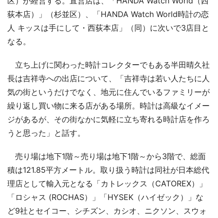
区）が経営する。直営店は、「HANDA Watch World（西
荻本店）」（杉並区）、「HANDA Watch World時計の恋
人 キッスは手にして・西荻本店」（同）に次いで3店目と
なる。
立ち上げに関わった時計コレクターでもある半田晴久社
長は吉祥寺への出店について、「吉祥寺は若い人たちに人
気の街というだけでなく、地元に住んでいるファミリーが
繰り返し買い物に来る店がある場所。時計は高級なイメー
ジがあるが、その街なかに気軽に立ち寄れる時計店を作ろ
うと思った」と話す。
売り場は地下1階～売り場は地下1階～から3階で、総面
積は121.85平方メートル。取り扱う時計は同社が日本総代
理店として輸入元となる「カトレックス（CATOREX）」
「ロシャス (ROCHAS）」「HYSEK（ハイゼック）」な
ど9社とセイコー、シチズン、カシオ、ニクソン、スウォ