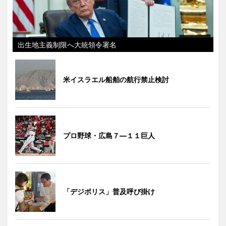
出生地主義制限へ大統領令署名
米イスラエル船舶の航行禁止検討
プロ野球・広島７―１１巨人
「デジポリス」普及呼び掛け