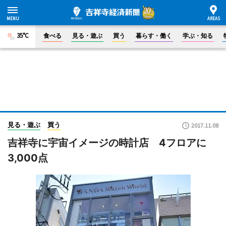
35°C
食べる
見る・遊ぶ
買う
暮らす・働く
学ぶ・知る
見る・遊ぶ
買う
2017.11.08
吉祥寺に宇宙イメージの時計店 4フロアに
3,000点