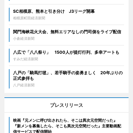
SC相模原、熊本と引き分け J3リーグ開幕
相模原町田経済新聞
関門海峡花火大会、無料エリアなしの門司側をライブ配信
小倉経済新聞
八広で「八八祭り」 1500人が提灯行列、多幸アートも
すみだ経済新聞
八戸の「騎馬打毬」、若手騎手の姿勇ましく 20年ぶりの
正式参拝も
八戸経済新聞
プレスリリース
映画『元メンに呼び出されたら、そこは異次元空間だった』
『新メンを募集したら、そこも異次元空間だった』主要動画配
信サービスで配信開始