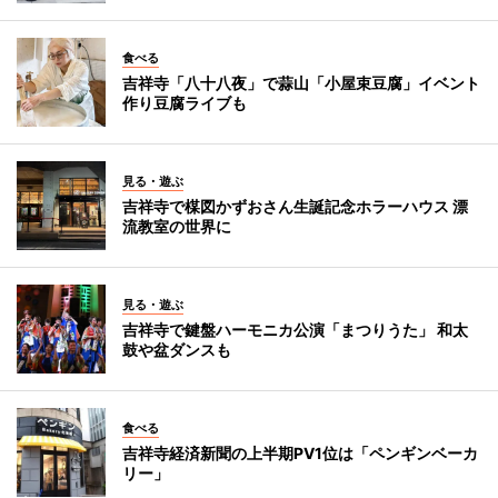
食べる
吉祥寺「八十八夜」で蒜山「小屋束豆腐」イベント
作り豆腐ライブも
見る・遊ぶ
吉祥寺で楳図かずおさん生誕記念ホラーハウス 漂
流教室の世界に
見る・遊ぶ
吉祥寺で鍵盤ハーモニカ公演「まつりうた」 和太
鼓や盆ダンスも
食べる
吉祥寺経済新聞の上半期PV1位は「ペンギンベーカ
リー」