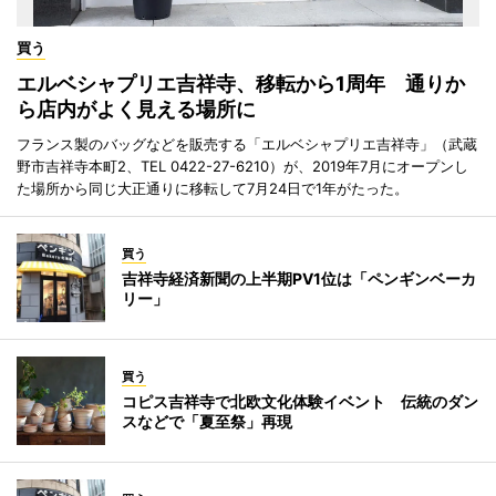
買う
エルベシャプリエ吉祥寺、移転から1周年 通りか
ら店内がよく見える場所に
フランス製のバッグなどを販売する「エルベシャプリエ吉祥寺」（武蔵
野市吉祥寺本町2、TEL 0422-27-6210）が、2019年7月にオープンし
た場所から同じ大正通りに移転して7月24日で1年がたった。
買う
吉祥寺経済新聞の上半期PV1位は「ペンギンベーカ
リー」
買う
コピス吉祥寺で北欧文化体験イベント 伝統のダン
スなどで「夏至祭」再現