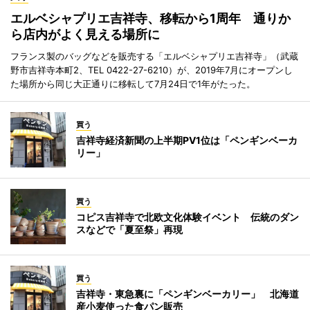
エルベシャプリエ吉祥寺、移転から1周年 通りか
ら店内がよく見える場所に
フランス製のバッグなどを販売する「エルベシャプリエ吉祥寺」（武蔵
野市吉祥寺本町2、TEL 0422-27-6210）が、2019年7月にオープンし
た場所から同じ大正通りに移転して7月24日で1年がたった。
買う
吉祥寺経済新聞の上半期PV1位は「ペンギンベーカ
リー」
買う
コピス吉祥寺で北欧文化体験イベント 伝統のダン
スなどで「夏至祭」再現
買う
吉祥寺・東急裏に「ペンギンベーカリー」 北海道
産小麦使った食パン販売