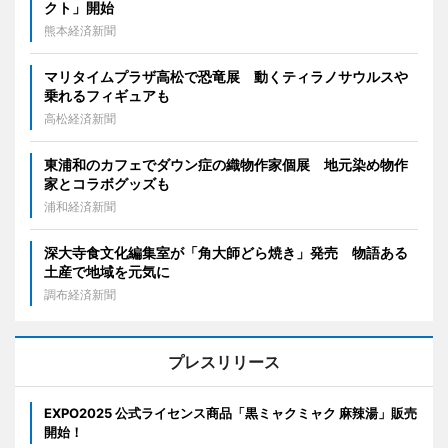
クト」開始
熊本経済新聞
マリタイムプラザ高松で恐竜展 動くティラノサウルスや
乗れるフィギュアも
高松経済新聞
東浦和のカフェでダウン症の織物作家個展 地元染め物作
家とコラボグッズも
浦和経済新聞
深大寺食文化編集室が「角大師どら焼き」発売 物語ある
土産で地域を元気に
調布経済新聞
プレスリリース
EXPO2025 公式ライセンス商品「黒ミャクミャク 麻辣湯」販売
開始！