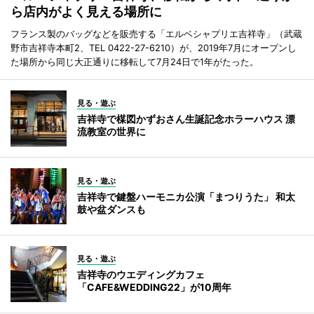
ら店内がよく見える場所に
フランス製のバッグなどを販売する「エルベシャプリエ吉祥寺」（武蔵
野市吉祥寺本町2、TEL 0422-27-6210）が、2019年7月にオープンし
た場所から同じ大正通りに移転して7月24日で1年がたった。
見る・遊ぶ
吉祥寺で楳図かずおさん生誕記念ホラーハウス 漂
流教室の世界に
見る・遊ぶ
吉祥寺で鍵盤ハーモニカ公演「まつりうた」 和太
鼓や盆ダンスも
見る・遊ぶ
吉祥寺のウエディングカフェ
「CAFE&WEDDING22」が10周年