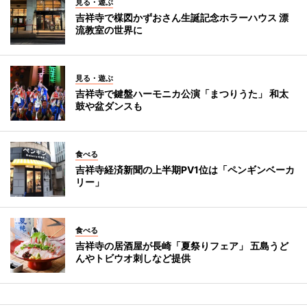
見る・遊ぶ
吉祥寺で楳図かずおさん生誕記念ホラーハウス 漂
流教室の世界に
見る・遊ぶ
吉祥寺で鍵盤ハーモニカ公演「まつりうた」 和太
鼓や盆ダンスも
食べる
吉祥寺経済新聞の上半期PV1位は「ペンギンベーカ
リー」
食べる
吉祥寺の居酒屋が長崎「夏祭りフェア」 五島うど
んやトビウオ刺しなど提供