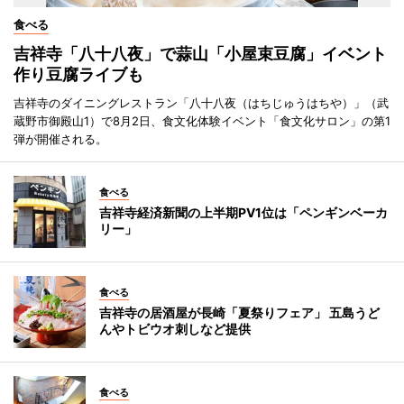
食べる
吉祥寺「八十八夜」で蒜山「小屋束豆腐」イベント
作り豆腐ライブも
吉祥寺のダイニングレストラン「八十八夜（はちじゅうはちや）」（武
蔵野市御殿山1）で8月2日、食文化体験イベント「食文化サロン」の第1
弾が開催される。
食べる
吉祥寺経済新聞の上半期PV1位は「ペンギンベーカ
リー」
食べる
吉祥寺の居酒屋が長崎「夏祭りフェア」 五島うど
んやトビウオ刺しなど提供
食べる