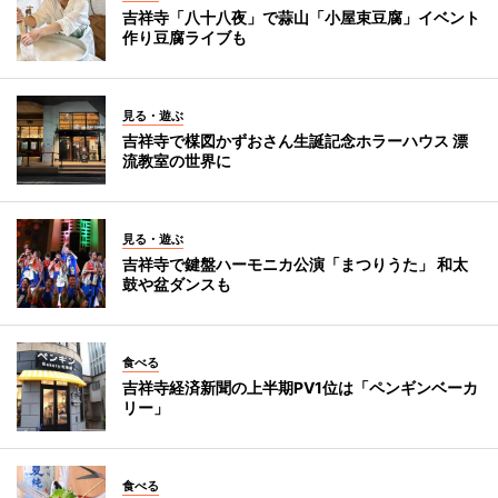
吉祥寺「八十八夜」で蒜山「小屋束豆腐」イベント
作り豆腐ライブも
見る・遊ぶ
吉祥寺で楳図かずおさん生誕記念ホラーハウス 漂
流教室の世界に
見る・遊ぶ
吉祥寺で鍵盤ハーモニカ公演「まつりうた」 和太
鼓や盆ダンスも
食べる
吉祥寺経済新聞の上半期PV1位は「ペンギンベーカ
リー」
食べる