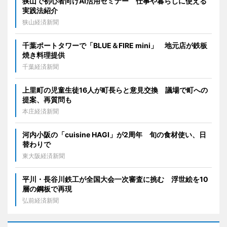
狭山で初心者向けAI活用セミナー 仕事や暮らしに使える
実践法紹介
狭山経済新聞
千葉ポートタワーで「BLUE＆FIRE mini」 地元店が鉄板
焼き料理提供
千葉経済新聞
上里町の児童生徒16人が町長らと意見交換 議場で町への
提案、再質問も
本庄経済新聞
河内小阪の「cuisine HAGI」が2周年 旬の食材使い、日
替わりで
東大阪経済新聞
平川・長谷川鉄工が全国大会一次審査に挑む 浮世絵を10
層の鋼板で再現
弘前経済新聞