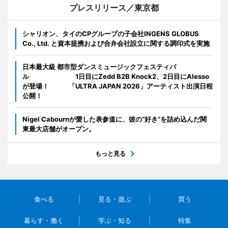
プレスリリース／東京都
シャリオン、タイのCPグループの子会社INGENS GLOBUS
Co., Ltd. と資本提携および合弁会社設立に関する調印式を実施
日本最大級 都市型ダンスミュージックフェスティバ
ル 1日目にZedd B2B Knock2、2日目にAlesso
が登場！ 「ULTRA JAPAN 2026」アーティスト出演日程
公開！
Nigel Cabournが愛した表参道に、彼の“好き”を詰め込んだ関
東最大店舗がオープン。
もっと見る
食べる
見る・遊ぶ
買う
暮らす・働く
学ぶ・知る
特集