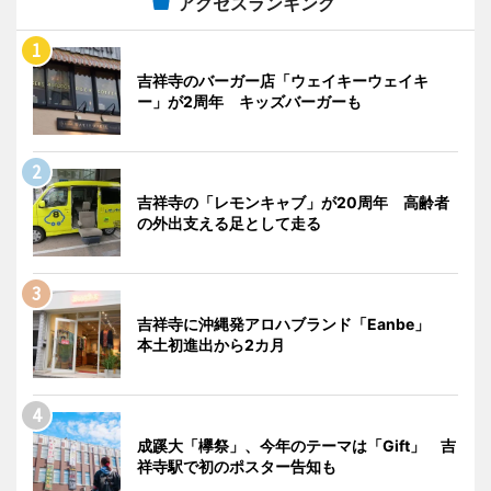
アクセスランキング
吉祥寺のバーガー店「ウェイキーウェイキ
ー」が2周年 キッズバーガーも
吉祥寺の「レモンキャブ」が20周年 高齢者
の外出支える足として走る
吉祥寺に沖縄発アロハブランド「Eanbe」
本土初進出から2カ月
成蹊大「欅祭」、今年のテーマは「Gift」 吉
祥寺駅で初のポスター告知も