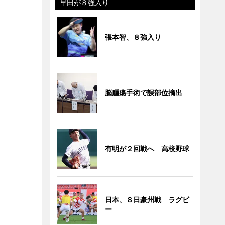
早田が８強入り
張本智、８強入り
脳腫瘍手術で誤部位摘出
有明が２回戦へ 高校野球
日本、８日豪州戦 ラグビ
ー