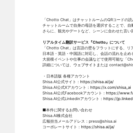
「Chotto Chat」はチャットルームのQRコー
チャットルームで自身の母語を選択することで、自
さらに、観光やデートなど、シーンに合わせた言い
リアルタイム翻訳サービス『Chotto』について
「Chotto Chat」は言語の壁をフラットにする
日本語・英語・中国語に対応し、会話の流れを止め
大規模イベントや仕事の会議などで使用可能な「Chotto 
詳細については、
ウェブサイト
または contact@
・日本語版 各種アカウント
Shisa.AI公式サイト：
https://shisa.ai/ja/
Shisa.AI公式Xアカウント：
https://x.com/shisa_ai
Shisa.AI公式Facebookアカウント：
https://www.f
Shisa.AI公式Linkedinアカウント：
https://jp.link
■本件に関するお問い合わせ
Shisa.AI株式会社
広報担当メールアドレス：press@shisa.ai
コーポレートサイト：
https://shisa.ai/ja/