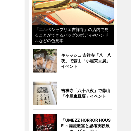
「エルベシャプリエ吉祥寺」の店内で見
ることができるバッグのボディやハンド
ルなどの色見本
キャッシュ 吉祥寺「八十八
夜」で蒜山「小屋束豆腐」
イベント
吉祥寺「八十八夜」で蒜山
「小屋束豆腐」イベント
「UMEZZ HORROR HOUS
E ～漂流教室と思考実験展