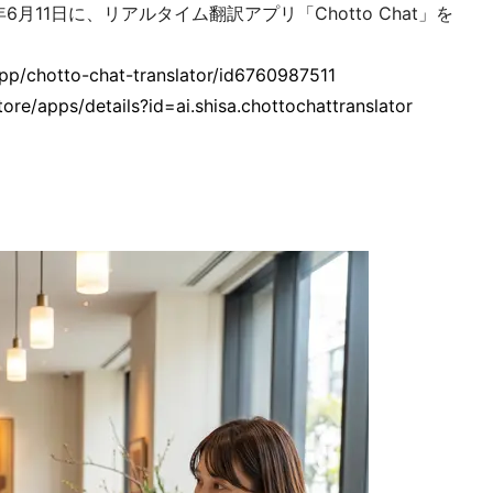
月11日に、リアルタイム翻訳アプリ「Chotto Chat」を
。
app/chotto-chat-translator/id6760987511
tore/apps/details?id=ai.shisa.chottochattranslator