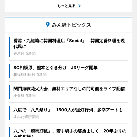
もっと見る
みん経トピックス
香港・九龍塘に韓国料理店「Social」 韓国定番料理を現
代風に
香港経済新聞
SC相模原、熊本と引き分け J3リーグ開幕
相模原町田経済新聞
関門海峡花火大会、無料エリアなしの門司側をライブ配信
小倉経済新聞
八広で「八八祭り」 1500人が提灯行列、多幸アートも
すみだ経済新聞
八戸の「騎馬打毬」、若手騎手の姿勇ましく 20年ぶりの
正式参拝も