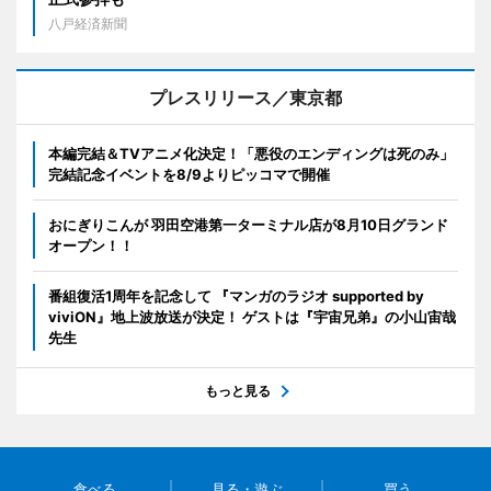
八戸経済新聞
プレスリリース／東京都
本編完結＆TVアニメ化決定！「悪役のエンディングは死のみ」
完結記念イベントを8/9よりピッコマで開催
おにぎりこんが 羽田空港第一ターミナル店が8月10日グランド
オープン！！
番組復活1周年を記念して 『マンガのラジオ supported by
viviON』地上波放送が決定！ ゲストは『宇宙兄弟』の小山宙哉
先生
もっと見る
食べる
見る・遊ぶ
買う