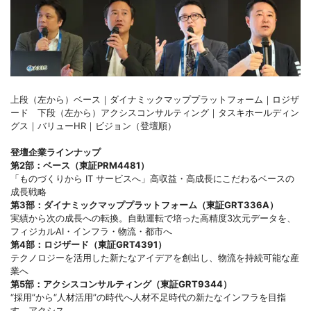
上段（左から）ベース｜ダイナミックマッププラットフォーム｜ロジザ
ード 下段（左から）アクシスコンサルティング｜タスキホールディン
グス｜バリューHR｜ビジョン（登壇順）
登壇企業ラインナップ
第2部：ベース（東証PRM4481）
「ものづくりから IT サービスへ」高収益・高成長にこだわるベースの
成長戦略
第3部：ダイナミックマッププラットフォーム（東証GRT336A）
実績から次の成長への転換。自動運転で培った高精度3次元データを、
フィジカルAI・インフラ・物流・都市へ
第4部：ロジザード（東証GRT4391）
テクノロジーを活用した新たなアイデアを創出し、物流を持続可能な産
業へ
第5部：アクシスコンサルティング（東証GRT9344）
“採用”から“人材活用”の時代へ人材不足時代の新たなインフラを目指
す、アクシス