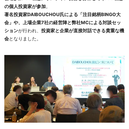
の個人投資家が参加
。
著名投資家DAIBOUCHOU氏による「注目銘柄BINGO大
会」や、上場企業7社の経営陣と弊社MCによる対談セッ
ション
が行われ、
投資家と企業が直接対話できる貴重な機
会
となりました。