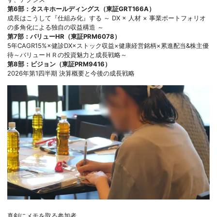
第6部：タスキホールディングス（東証GRT166A）
成長はこうして『仕組み化』する ～ DX × 人材 × 事業ポートフォリオ
の多角化による独自の収益構造 ～
第7部：バリューHR（東証PRM6078）
5年CAGR15%×健診DX×ストック収益×健康経営銘柄×累進配当&株主優
待～バリューＨＲの投資魅力と成長戦略～
第8部：ビジョン（東証PRM9416）
2026年第1四半期 決算概要と今後の成長戦略
真剣にメモを取る参加者