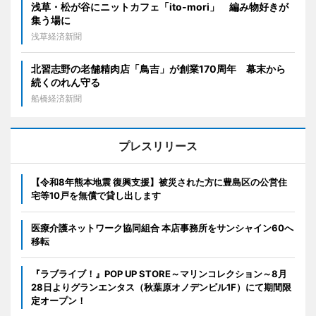
浅草・松が谷にニットカフェ「ito-mori」 編み物好きが
集う場に
浅草経済新聞
北習志野の老舗精肉店「鳥吉」が創業170周年 幕末から
続くのれん守る
船橋経済新聞
プレスリリース
【令和8年熊本地震 復興支援】被災された方に豊島区の公営住
宅等10戸を無償で貸し出します
医療介護ネットワーク協同組合 本店事務所をサンシャイン60へ
移転
『ラブライブ！』POP UP STORE～マリンコレクション～8月
28日よりグランエンタス（秋葉原オノデンビル1F）にて期間限
定オープン！