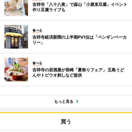
吉祥寺「八十八夜」で蒜山「小屋束豆腐」イベント
作り豆腐ライブも
食べる
吉祥寺経済新聞の上半期PV1位は「ペンギンベーカ
リー」
食べる
吉祥寺の居酒屋が長崎「夏祭りフェア」 五島うど
んやトビウオ刺しなど提供
もっと見る
買う