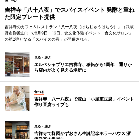
吉祥寺「八十八夜」でスパイスイベント 発酵と重ね
た限定プレート提供
吉祥寺のカフェ＆レストラン「八十八夜（はちじゅうはちや）」（武蔵
野市御殿山1）で8月9日・16日、食文化体験イベント「食文化サロン」
の第2弾となる「スパイスの巻」が開催される。
見る・遊ぶ
エルベシャプリエ吉祥寺、移転から1周年 通りか
ら店内がよく見える場所に
食べる
吉祥寺「八十八夜」で蒜山「小屋束豆腐」イベント
作り豆腐ライブも
見る・遊ぶ
吉祥寺で楳図かずおさん生誕記念ホラーハウス 漂
流教室の世界に