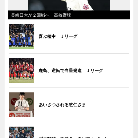
長崎日大が２回戦へ 高校野球
喜ぶ植中 Ｊリーグ
鹿島、逆転で白星発進 Ｊリーグ
あいさつされる悠仁さま