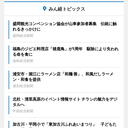
みん経トピックス
盛岡観光コンベンション協会が山車参加者募集 伝統に触
れるきっかけに
盛岡経済新聞
福島のジビエ料理店「猪鹿鳥」が1周年 駆除により失われ
る命を食に
福島経済新聞
浦安市・堀江にラーメン店「和麺 善」、和風だしラーメ
ン・和食を提供
浦安経済新聞
北杜・清里高原のイベント情報サイト チラシの魅力をデジ
タルへ
甲府経済新聞
加古川・平岡小で「東加古川ふれあいまつり」 子どもた