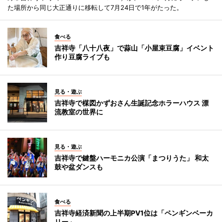
た場所から同じ大正通りに移転して7月24日で1年がたった。
食べる
吉祥寺「八十八夜」で蒜山「小屋束豆腐」イベント
作り豆腐ライブも
見る・遊ぶ
吉祥寺で楳図かずおさん生誕記念ホラーハウス 漂
流教室の世界に
見る・遊ぶ
吉祥寺で鍵盤ハーモニカ公演「まつりうた」 和太
鼓や盆ダンスも
食べる
吉祥寺経済新聞の上半期PV1位は「ペンギンベーカ
リー」