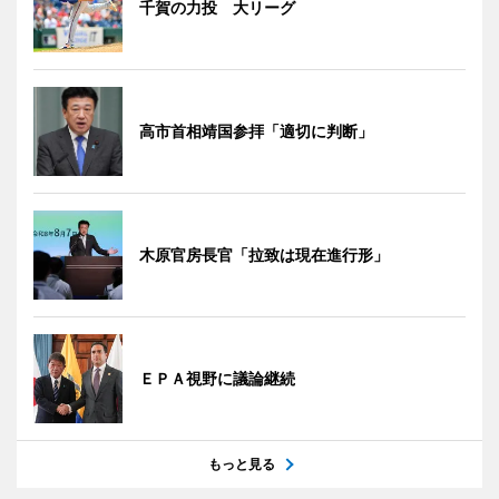
千賀の力投 大リーグ
高市首相靖国参拝「適切に判断」
木原官房長官「拉致は現在進行形」
ＥＰＡ視野に議論継続
もっと見る