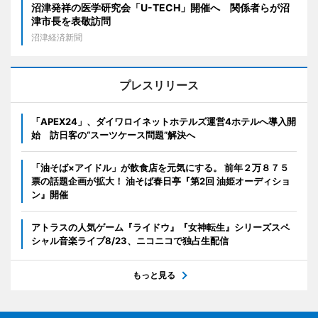
沼津発祥の医学研究会「U-TECH」開催へ 関係者らが沼
津市長を表敬訪問
沼津経済新聞
プレスリリース
「APEX24」、ダイワロイネットホテルズ運営4ホテルへ導入開
始 訪日客の“スーツケース問題”解決へ
「油そば×アイドル」が飲食店を元気にする。 前年２万８７５
票の話題企画が拡大！ 油そば春日亭『第2回 油姫オーディショ
ン』開催
アトラスの人気ゲーム『ライドウ』『女神転生』シリーズスペ
シャル音楽ライブ8/23、ニコニコで独占生配信
もっと見る