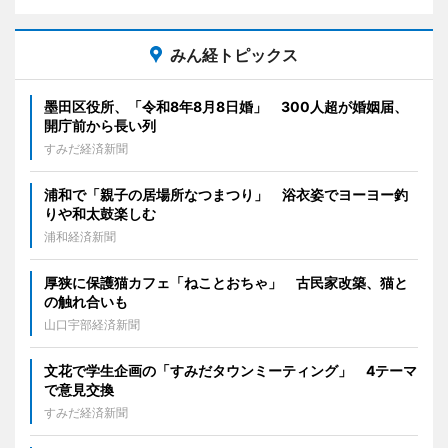
みん経トピックス
墨田区役所、「令和8年8月8日婚」 300人超が婚姻届、
開庁前から長い列
すみだ経済新聞
浦和で「親子の居場所なつまつり」 浴衣姿でヨーヨー釣
りや和太鼓楽しむ
浦和経済新聞
厚狭に保護猫カフェ「ねことおちゃ」 古民家改築、猫と
の触れ合いも
山口宇部経済新聞
文花で学生企画の「すみだタウンミーティング」 4テーマ
で意見交換
すみだ経済新聞