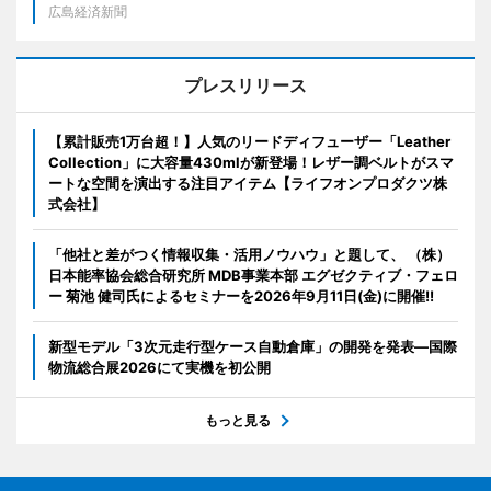
広島経済新聞
プレスリリース
【累計販売1万台超！】人気のリードディフューザー「Leather
Collection」に大容量430mlが新登場！レザー調ベルトがスマ
ートな空間を演出する注目アイテム【ライフオンプロダクツ株
式会社】
「他社と差がつく情報収集・活用ノウハウ」と題して、 （株）
日本能率協会総合研究所 MDB事業本部 エグゼクティブ・フェロ
ー 菊池 健司氏によるセミナーを2026年9月11日(金)に開催!!
新型モデル「3次元走行型ケース自動倉庫」の開発を発表―国際
物流総合展2026にて実機を初公開
もっと見る