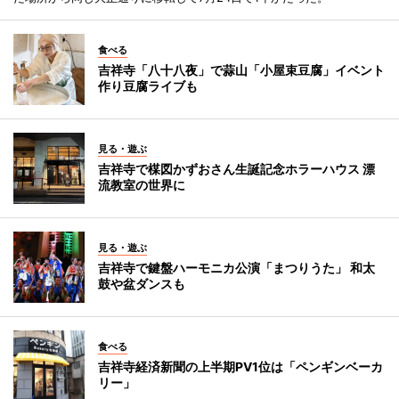
食べる
吉祥寺「八十八夜」で蒜山「小屋束豆腐」イベント
作り豆腐ライブも
見る・遊ぶ
吉祥寺で楳図かずおさん生誕記念ホラーハウス 漂
流教室の世界に
見る・遊ぶ
吉祥寺で鍵盤ハーモニカ公演「まつりうた」 和太
鼓や盆ダンスも
食べる
吉祥寺経済新聞の上半期PV1位は「ペンギンベーカ
リー」