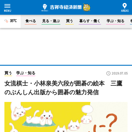
35°C
食べる
見る・遊ぶ
買う
暮らす・働く
学ぶ・知る
買う
学ぶ・知る
2019.07.05
女流棋士・小林泉美六段が囲碁の絵本 三鷹
のぶんしん出版から囲碁の魅力発信