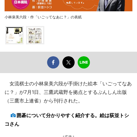
小林泉美六段・作「いごってなあに？」の表紙
女流棋士の小林泉美六段が手掛けた絵本「いごってなあ
に？」が7月1日、三鷹武蔵野を拠点とするぶんしん出版
（三鷹市上連雀）から刊行された。
囲碁について分かりやすく紹介する。絵は荻並トシ
コさん