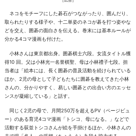
［広告］
ネコをモチーフにした碁石がつながったり、囲んだり、
取られたりする様子や、十二単姿のネコが碁を打つ姿やな
どを交え、囲碁の面白さを伝える。巻末には基本ルールが
分かる4コマ漫画も付けた。
小林さんは東京都出身。囲碁棋士六段。女流タイトル獲
得10 回。父は小林光一名誉棋聖、母は小林禮子七段。担
当者は「絵本には、長く囲碁の普及活動を続けられている
ほか、2児の母として子どもたちに囲碁を教えてきた小林
さんの、分かりやすく、易しい囲碁との出合い方のエッセ
ンスが凝縮している」と話す。
同じく2児の母で、月間250万を超えるPV（ページビュ
ー）のある育児4コマ漫画「トシコ、母になる。」などで
活動する荻並トシコさんが絵を手掛けるほか、小林さんの