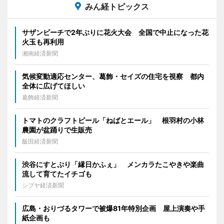
みん経トピックス
サザンビーチで2年ぶりに花火大会 全国で中止になった花
火玉も再利用
湘南経済新聞
気候変動適応センター、葛飾・セイズの住宅を視察 都内
全体に広げてほしい
葛飾経済新聞
トマトのクラフトビール「ねばとエール」 根羽村の小林
農園が盆踊りで生販売
飯田経済新聞
渋谷にすとぷり「縁日かふぇ」 メンカラたこやきや楽曲
流して育てたイチゴも
シブヤ経済新聞
広島・おりづるタワーで被爆81年特別企画 屋上演奏や手
紙企画も