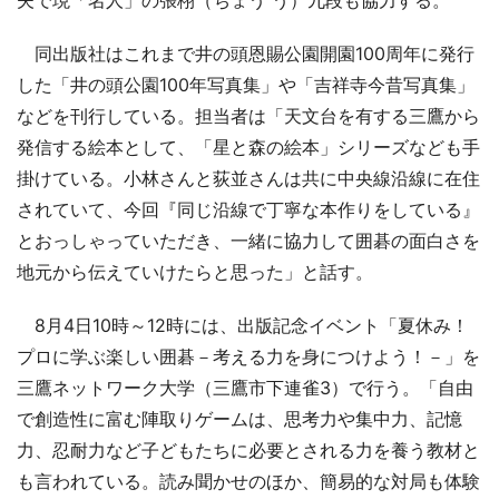
夫で現「名人」の張栩（ちょう う）九段も協力する。
同出版社はこれまで井の頭恩賜公園開園100周年に発行
した「井の頭公園100年写真集」や「吉祥寺今昔写真集」
などを刊行している。担当者は「天文台を有する三鷹から
発信する絵本として、「星と森の絵本」シリーズなども手
掛けている。小林さんと荻並さんは共に中央線沿線に在住
されていて、今回『同じ沿線で丁寧な本作りをしている』
とおっしゃっていただき、一緒に協力して囲碁の面白さを
地元から伝えていけたらと思った」と話す。
8月4日10時～12時には、出版記念イベント「夏休み！
プロに学ぶ楽しい囲碁－考える力を身につけよう！－」を
三鷹ネットワーク大学（三鷹市下連雀3）で行う。「自由
で創造性に富む陣取りゲームは、思考力や集中力、記憶
力、忍耐力など子どもたちに必要とされる力を養う教材と
も言われている。読み聞かせのほか、簡易的な対局も体験