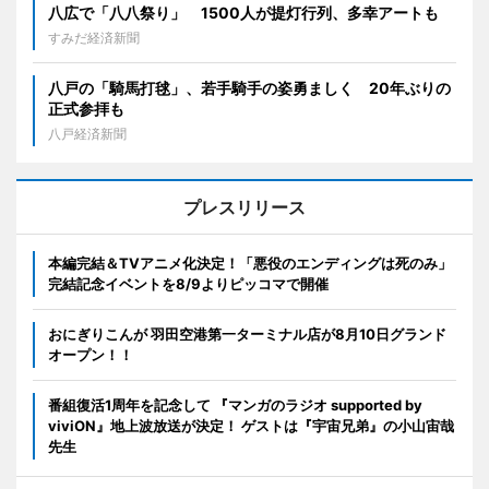
八広で「八八祭り」 1500人が提灯行列、多幸アートも
すみだ経済新聞
八戸の「騎馬打毬」、若手騎手の姿勇ましく 20年ぶりの
正式参拝も
八戸経済新聞
プレスリリース
本編完結＆TVアニメ化決定！「悪役のエンディングは死のみ」
完結記念イベントを8/9よりピッコマで開催
おにぎりこんが 羽田空港第一ターミナル店が8月10日グランド
オープン！！
番組復活1周年を記念して 『マンガのラジオ supported by
viviON』地上波放送が決定！ ゲストは『宇宙兄弟』の小山宙哉
先生