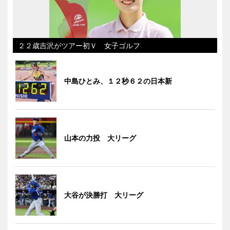
２２歳吉沢がツアー初Ｖ 女子ゴルフ
中島ひとみ、１２秒６２の日本新
山本の力投 大リーグ
大谷が決勝打 大リーグ