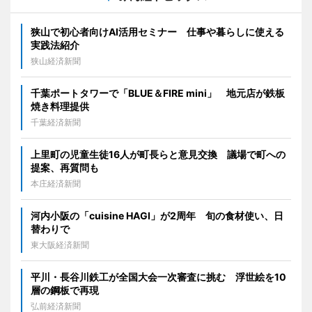
狭山で初心者向けAI活用セミナー 仕事や暮らしに使える
実践法紹介
狭山経済新聞
千葉ポートタワーで「BLUE＆FIRE mini」 地元店が鉄板
焼き料理提供
千葉経済新聞
上里町の児童生徒16人が町長らと意見交換 議場で町への
提案、再質問も
本庄経済新聞
河内小阪の「cuisine HAGI」が2周年 旬の食材使い、日
替わりで
東大阪経済新聞
平川・長谷川鉄工が全国大会一次審査に挑む 浮世絵を10
層の鋼板で再現
弘前経済新聞