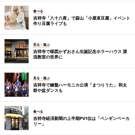
食べる
吉祥寺「八十八夜」で蒜山「小屋束豆腐」イベント
作り豆腐ライブも
見る・遊ぶ
吉祥寺で楳図かずおさん生誕記念ホラーハウス 漂
流教室の世界に
見る・遊ぶ
吉祥寺で鍵盤ハーモニカ公演「まつりうた」 和太
鼓や盆ダンスも
食べる
吉祥寺経済新聞の上半期PV1位は「ペンギンベーカ
リー」