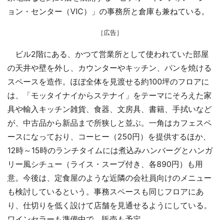
ョン・センター（VIC）」の事務所と倉庫も兼ねている。
［広告］
ビル2階にある、かつて営業所として使われていた部屋
の天井や壁を外し、カウンターやキッチン、パンを焼ける
スペースを造作。ほぼ全体を見渡せる約100坪のフロアに
は、「モッタイナイからステナイ」をテーマにそろえた家
具や輸入キッチン雑貨、食器、文房具、書籍、手拭いなど
が、中古品から新品まで所狭しと並ぶ。一角はカフェスペ
ースになっており、コーヒー（250円）を提供するほか、
12時～15時のランチタイムには煮込みハンバーグとハンガ
リー風シチュー（ライス・スープ付き、各890円）も用
意。今後は、定食屋のような近隣の会社員向けのメニュー
も検討しているという。事務スペースも同じフロアにあ
り、仕切りを低く設けて店舗を見通せるようにしている。
ワインセラーも準備中で、販売も予定。